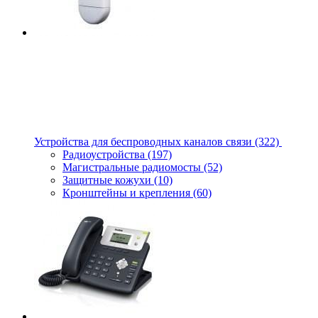
Устройства для беспроводных каналов связи
(322)
Радиоустройства
(197)
Магистральные радиомосты
(52)
Защитные кожухи
(10)
Кронштейны и крепления
(60)