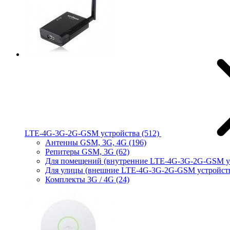
LTE-4G-3G-2G-GSM устройства
(512)
Антенны GSM, 3G, 4G
(196)
Репитеры GSM, 3G
(62)
Для помещений (внутренние LTE-4G-3G-2G-GSM у
Для улицы (внешние LTE-4G-3G-2G-GSM устройст
Комплекты 3G / 4G
(24)