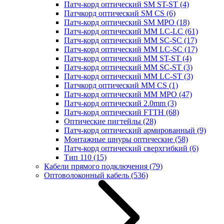
Патч-корд оптический SM ST-ST
(4)
Патчкорд оптический SM CS
(6)
Патч-корд оптический SM MPO
(18)
Патч-корд оптический MM LC-LC
(61)
Патч-корд оптический MM SC-SC
(17)
Патч-корд оптический MM LC-SC
(17)
Патч-корд оптический MM ST-ST
(4)
Патч-корд оптический MM SC-ST
(3)
Патч-корд оптический MM LC-ST
(3)
Патчкорд оптический MM CS
(1)
Патч-корд оптический MM MPO
(47)
Патч-корд оптический 2.0mm
(3)
Патч-корд оптический FTTH
(68)
Оптические пигтейлы
(28)
Патч-корд оптический армированный
(9)
Монтажные шнуры оптические
(58)
Патч-корд оптический сверхгибкий
(6)
Тип 110
(15)
Кабели прямого подключения
(79)
Оптоволоконный кабель
(536)