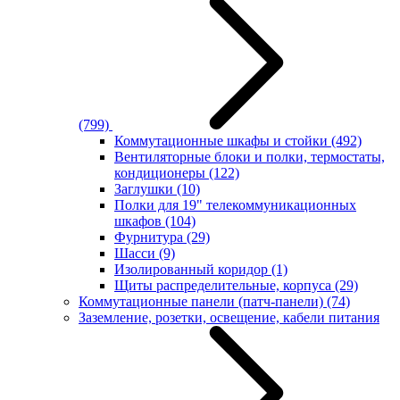
(799)
Коммутационные шкафы и стойки
(492)
Вентиляторные блоки и полки, термостаты,
кондиционеры
(122)
Заглушки
(10)
Полки для 19" телекоммуникационных
шкафов
(104)
Фурнитура
(29)
Шасси
(9)
Изолированный коридор
(1)
Щиты распределительные, корпуса
(29)
Коммутационные панели (патч-панели)
(74)
Заземление, розетки, освещение, кабели питания