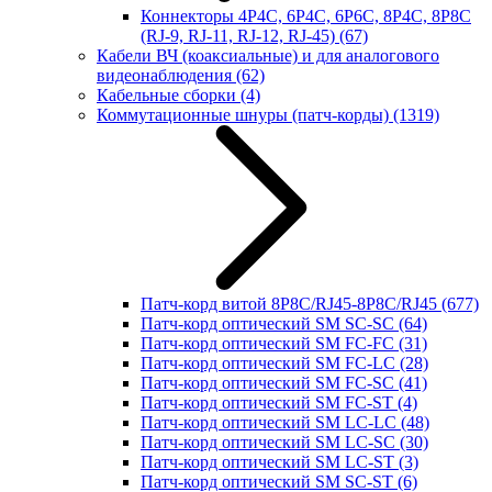
Коннекторы 4P4C, 6P4C, 6P6C, 8P4C, 8P8C
(RJ-9, RJ-11, RJ-12, RJ-45)
(67)
Кабели ВЧ (коаксиальные) и для аналогового
видеонаблюдения
(62)
Кабельные сборки
(4)
Коммутационные шнуры (патч-корды)
(1319)
Патч-корд витой 8P8C/RJ45-8P8C/RJ45
(677)
Патч-корд оптический SM SC-SC
(64)
Патч-корд оптический SM FC-FC
(31)
Патч-корд оптический SM FC-LC
(28)
Патч-корд оптический SM FC-SC
(41)
Патч-корд оптический SM FC-ST
(4)
Патч-корд оптический SM LC-LC
(48)
Патч-корд оптический SM LC-SC
(30)
Патч-корд оптический SM LC-ST
(3)
Патч-корд оптический SM SC-ST
(6)