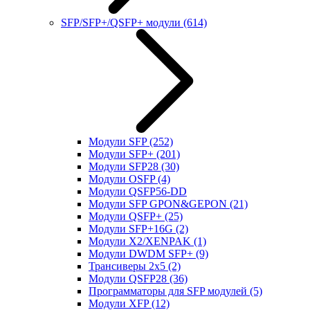
SFP/SFP+/QSFP+ модули
(614)
Модули SFP
(252)
Модули SFP+
(201)
Модули SFP28
(30)
Модули OSFP
(4)
Модули QSFP56-DD
Модули SFP GPON&GEPON
(21)
Модули QSFP+
(25)
Модули SFP+16G
(2)
Модули X2/XENPAK
(1)
Модули DWDM SFP+
(9)
Трансиверы 2x5
(2)
Модули QSFP28
(36)
Программаторы для SFP модулей
(5)
Модули XFP
(12)