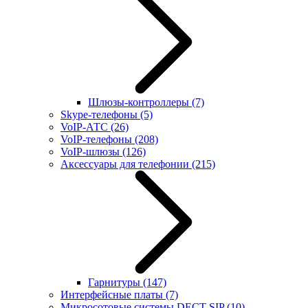
Шлюзы-контроллеры
(7)
Skype-телефоны
(5)
VoIP-АТС
(26)
VoIP-телефоны
(208)
VoIP-шлюзы
(126)
Аксессуары для телефонии
(215)
Гарнитуры
(147)
Интерфейсные платы
(7)
Микросотовые системы DECT SIP
(10)