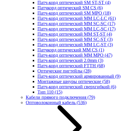
Патч-корд оптический SM ST-ST
(4)
Патчкорд оптический SM CS
(6)
Патч-корд оптический SM MPO
(18)
Патч-корд оптический MM LC-LC
(61)
Патч-корд оптический MM SC-SC
(17)
Патч-корд оптический MM LC-SC
(17)
Патч-корд оптический MM ST-ST
(4)
Патч-корд оптический MM SC-ST
(3)
Патч-корд оптический MM LC-ST
(3)
Патчкорд оптический MM CS
(1)
Патч-корд оптический MM MPO
(47)
Патч-корд оптический 2.0mm
(3)
Патч-корд оптический FTTH
(68)
Оптические пигтейлы
(28)
Патч-корд оптический армированный
(9)
Монтажные шнуры оптические
(58)
Патч-корд оптический сверхгибкий
(6)
Тип 110
(15)
Кабели прямого подключения
(79)
Оптоволоконный кабель
(536)