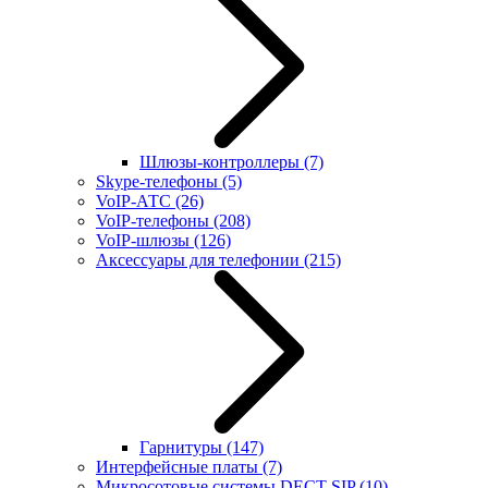
Шлюзы-контроллеры
(7)
Skype-телефоны
(5)
VoIP-АТС
(26)
VoIP-телефоны
(208)
VoIP-шлюзы
(126)
Аксессуары для телефонии
(215)
Гарнитуры
(147)
Интерфейсные платы
(7)
Микросотовые системы DECT SIP
(10)