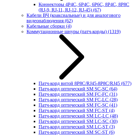
Коннекторы 4P4C, 6P4C, 6P6C, 8P4C, 8P8C
(RJ-9, RJ-11, RJ-12, RJ-45)
(67)
Кабели ВЧ (коаксиальные) и для аналогового
видеонаблюдения
(62)
Кабельные сборки
(4)
Коммутационные шнуры (патч-корды)
(1319)
Патч-корд витой 8P8C/RJ45-8P8C/RJ45
(677)
Патч-корд оптический SM SC-SC
(64)
Патч-корд оптический SM FC-FC
(31)
Патч-корд оптический SM FC-LC
(28)
Патч-корд оптический SM FC-SC
(41)
Патч-корд оптический SM FC-ST
(4)
Патч-корд оптический SM LC-LC
(48)
Патч-корд оптический SM LC-SC
(30)
Патч-корд оптический SM LC-ST
(3)
Патч-корд оптический SM SC-ST
(6)