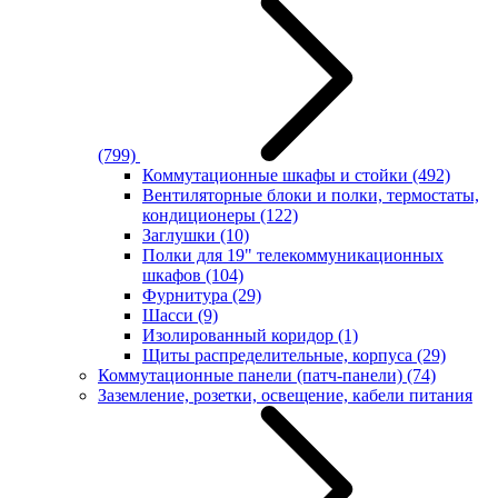
(799)
Коммутационные шкафы и стойки
(492)
Вентиляторные блоки и полки, термостаты,
кондиционеры
(122)
Заглушки
(10)
Полки для 19" телекоммуникационных
шкафов
(104)
Фурнитура
(29)
Шасси
(9)
Изолированный коридор
(1)
Щиты распределительные, корпуса
(29)
Коммутационные панели (патч-панели)
(74)
Заземление, розетки, освещение, кабели питания