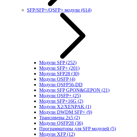
SFP/SFP+/QSFP+ модули
(614)
Модули SFP
(252)
Модули SFP+
(201)
Модули SFP28
(30)
Модули OSFP
(4)
Модули QSFP56-DD
Модули SFP GPON&GEPON
(21)
Модули QSFP+
(25)
Модули SFP+16G
(2)
Модули X2/XENPAK
(1)
Модули DWDM SFP+
(9)
Трансиверы 2x5
(2)
Модули QSFP28
(36)
Программаторы для SFP модулей
(5)
Модули XFP
(12)