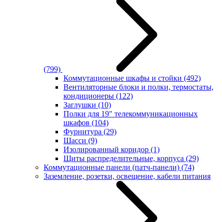
(799)
Коммутационные шкафы и стойки
(492)
Вентиляторные блоки и полки, термостаты,
кондиционеры
(122)
Заглушки
(10)
Полки для 19" телекоммуникационных
шкафов
(104)
Фурнитура
(29)
Шасси
(9)
Изолированный коридор
(1)
Щиты распределительные, корпуса
(29)
Коммутационные панели (патч-панели)
(74)
Заземление, розетки, освещение, кабели питания