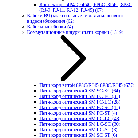
Коннекторы 4P4C, 6P4C, 6P6C, 8P4C, 8P8C
(RJ-9, RJ-11, RJ-12, RJ-45)
(67)
Кабели ВЧ (коаксиальные) и для аналогового
видеонаблюдения
(62)
Кабельные сборки
(4)
Коммутационные шнуры (патч-корды)
(1319)
Патч-корд витой 8P8C/RJ45-8P8C/RJ45
(677)
Патч-корд оптический SM SC-SC
(64)
Патч-корд оптический SM FC-FC
(31)
Патч-корд оптический SM FC-LC
(28)
Патч-корд оптический SM FC-SC
(41)
Патч-корд оптический SM FC-ST
(4)
Патч-корд оптический SM LC-LC
(48)
Патч-корд оптический SM LC-SC
(30)
Патч-корд оптический SM LC-ST
(3)
Патч-корд оптический SM SC-ST
(6)