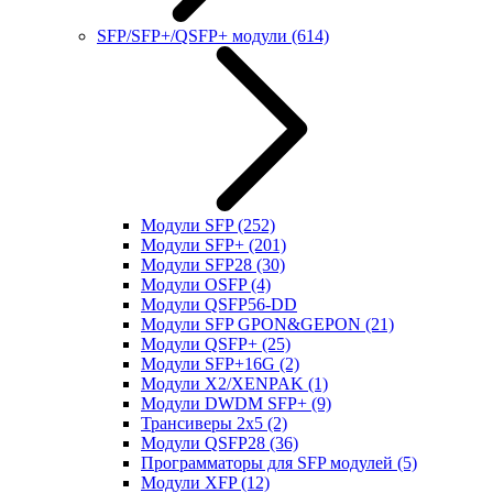
SFP/SFP+/QSFP+ модули
(614)
Модули SFP
(252)
Модули SFP+
(201)
Модули SFP28
(30)
Модули OSFP
(4)
Модули QSFP56-DD
Модули SFP GPON&GEPON
(21)
Модули QSFP+
(25)
Модули SFP+16G
(2)
Модули X2/XENPAK
(1)
Модули DWDM SFP+
(9)
Трансиверы 2x5
(2)
Модули QSFP28
(36)
Программаторы для SFP модулей
(5)
Модули XFP
(12)