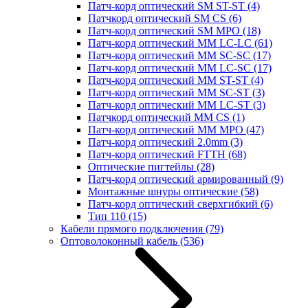
Патч-корд оптический SM ST-ST
(4)
Патчкорд оптический SM CS
(6)
Патч-корд оптический SM MPO
(18)
Патч-корд оптический MM LC-LC
(61)
Патч-корд оптический MM SC-SC
(17)
Патч-корд оптический MM LC-SC
(17)
Патч-корд оптический MM ST-ST
(4)
Патч-корд оптический MM SC-ST
(3)
Патч-корд оптический MM LC-ST
(3)
Патчкорд оптический MM CS
(1)
Патч-корд оптический MM MPO
(47)
Патч-корд оптический 2.0mm
(3)
Патч-корд оптический FTTH
(68)
Оптические пигтейлы
(28)
Патч-корд оптический армированный
(9)
Монтажные шнуры оптические
(58)
Патч-корд оптический сверхгибкий
(6)
Тип 110
(15)
Кабели прямого подключения
(79)
Оптоволоконный кабель
(536)