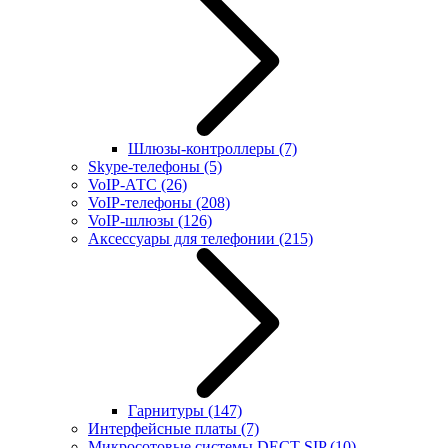
Шлюзы-контроллеры
(7)
Skype-телефоны
(5)
VoIP-АТС
(26)
VoIP-телефоны
(208)
VoIP-шлюзы
(126)
Аксессуары для телефонии
(215)
Гарнитуры
(147)
Интерфейсные платы
(7)
Микросотовые системы DECT SIP
(10)