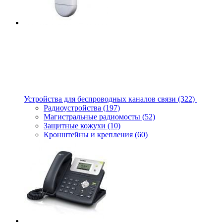
Устройства для беспроводных каналов связи
(322)
Радиоустройства
(197)
Магистральные радиомосты
(52)
Защитные кожухи
(10)
Кронштейны и крепления
(60)