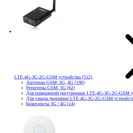
LTE-4G-3G-2G-GSM устройства
(512)
Антенны GSM, 3G, 4G
(196)
Репитеры GSM, 3G
(62)
Для помещений (внутренние LTE-4G-3G-2G-GSM у
Для улицы (внешние LTE-4G-3G-2G-GSM устройст
Комплекты 3G / 4G
(24)