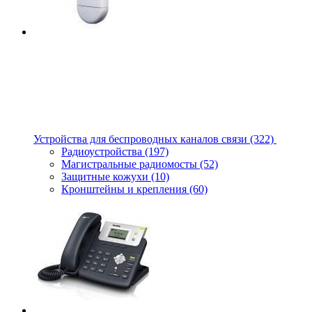
Устройства для беспроводных каналов связи
(322)
Радиоустройства
(197)
Магистральные радиомосты
(52)
Защитные кожухи
(10)
Кронштейны и крепления
(60)