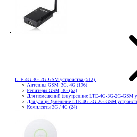
LTE-4G-3G-2G-GSM устройства
(512)
Антенны GSM, 3G, 4G
(196)
Репитеры GSM, 3G
(62)
Для помещений (внутренние LTE-4G-3G-2G-GSM у
Для улицы (внешние LTE-4G-3G-2G-GSM устройст
Комплекты 3G / 4G
(24)