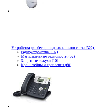
Устройства для беспроводных каналов связи
(322)
Радиоустройства
(197)
Магистральные радиомосты
(52)
Защитные кожухи
(10)
Кронштейны и крепления
(60)