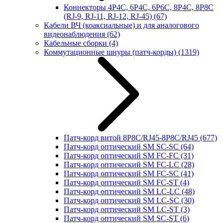
Коннекторы 4P4C, 6P4C, 6P6C, 8P4C, 8P8C
(RJ-9, RJ-11, RJ-12, RJ-45)
(67)
Кабели ВЧ (коаксиальные) и для аналогового
видеонаблюдения
(62)
Кабельные сборки
(4)
Коммутационные шнуры (патч-корды)
(1319)
Патч-корд витой 8P8C/RJ45-8P8C/RJ45
(677)
Патч-корд оптический SM SC-SC
(64)
Патч-корд оптический SM FC-FC
(31)
Патч-корд оптический SM FC-LC
(28)
Патч-корд оптический SM FC-SC
(41)
Патч-корд оптический SM FC-ST
(4)
Патч-корд оптический SM LC-LC
(48)
Патч-корд оптический SM LC-SC
(30)
Патч-корд оптический SM LC-ST
(3)
Патч-корд оптический SM SC-ST
(6)