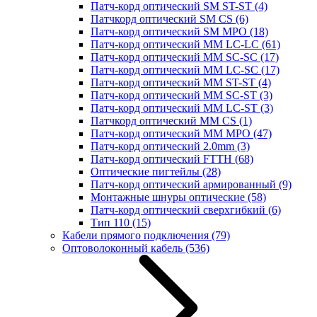
Патч-корд оптический SM ST-ST
(4)
Патчкорд оптический SM CS
(6)
Патч-корд оптический SM MPO
(18)
Патч-корд оптический MM LC-LC
(61)
Патч-корд оптический MM SC-SC
(17)
Патч-корд оптический MM LC-SC
(17)
Патч-корд оптический MM ST-ST
(4)
Патч-корд оптический MM SC-ST
(3)
Патч-корд оптический MM LC-ST
(3)
Патчкорд оптический MM CS
(1)
Патч-корд оптический MM MPO
(47)
Патч-корд оптический 2.0mm
(3)
Патч-корд оптический FTTH
(68)
Оптические пигтейлы
(28)
Патч-корд оптический армированный
(9)
Монтажные шнуры оптические
(58)
Патч-корд оптический сверхгибкий
(6)
Тип 110
(15)
Кабели прямого подключения
(79)
Оптоволоконный кабель
(536)