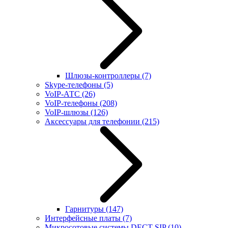
Шлюзы-контроллеры
(7)
Skype-телефоны
(5)
VoIP-АТС
(26)
VoIP-телефоны
(208)
VoIP-шлюзы
(126)
Аксессуары для телефонии
(215)
Гарнитуры
(147)
Интерфейсные платы
(7)
Микросотовые системы DECT SIP
(10)