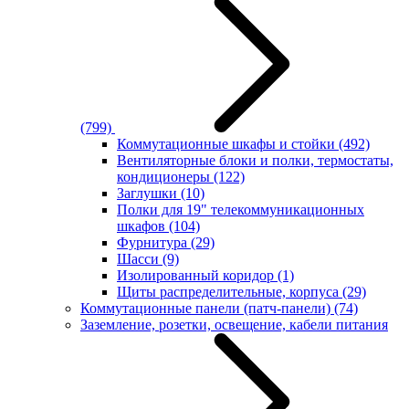
(799)
Коммутационные шкафы и стойки
(492)
Вентиляторные блоки и полки, термостаты,
кондиционеры
(122)
Заглушки
(10)
Полки для 19" телекоммуникационных
шкафов
(104)
Фурнитура
(29)
Шасси
(9)
Изолированный коридор
(1)
Щиты распределительные, корпуса
(29)
Коммутационные панели (патч-панели)
(74)
Заземление, розетки, освещение, кабели питания