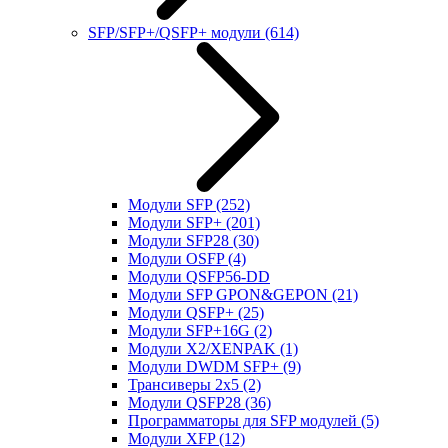
SFP/SFP+/QSFP+ модули
(614)
Модули SFP
(252)
Модули SFP+
(201)
Модули SFP28
(30)
Модули OSFP
(4)
Модули QSFP56-DD
Модули SFP GPON&GEPON
(21)
Модули QSFP+
(25)
Модули SFP+16G
(2)
Модули X2/XENPAK
(1)
Модули DWDM SFP+
(9)
Трансиверы 2x5
(2)
Модули QSFP28
(36)
Программаторы для SFP модулей
(5)
Модули XFP
(12)