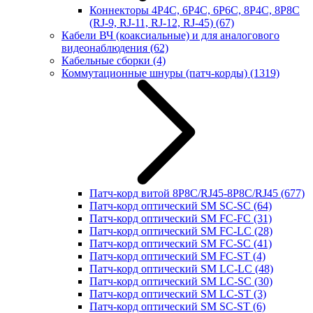
Коннекторы 4P4C, 6P4C, 6P6C, 8P4C, 8P8C
(RJ-9, RJ-11, RJ-12, RJ-45)
(67)
Кабели ВЧ (коаксиальные) и для аналогового
видеонаблюдения
(62)
Кабельные сборки
(4)
Коммутационные шнуры (патч-корды)
(1319)
Патч-корд витой 8P8C/RJ45-8P8C/RJ45
(677)
Патч-корд оптический SM SC-SC
(64)
Патч-корд оптический SM FC-FC
(31)
Патч-корд оптический SM FC-LC
(28)
Патч-корд оптический SM FC-SC
(41)
Патч-корд оптический SM FC-ST
(4)
Патч-корд оптический SM LC-LC
(48)
Патч-корд оптический SM LC-SC
(30)
Патч-корд оптический SM LC-ST
(3)
Патч-корд оптический SM SC-ST
(6)