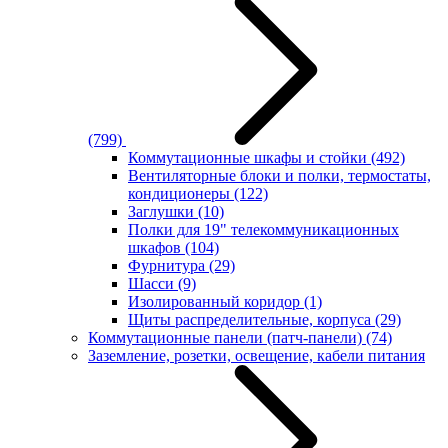
(799)
Коммутационные шкафы и стойки
(492)
Вентиляторные блоки и полки, термостаты,
кондиционеры
(122)
Заглушки
(10)
Полки для 19" телекоммуникационных
шкафов
(104)
Фурнитура
(29)
Шасси
(9)
Изолированный коридор
(1)
Щиты распределительные, корпуса
(29)
Коммутационные панели (патч-панели)
(74)
Заземление, розетки, освещение, кабели питания