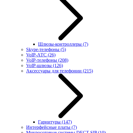
Шлюзы-контроллеры
(7)
Skype-телефоны
(5)
VoIP-АТС
(26)
VoIP-телефоны
(208)
VoIP-шлюзы
(126)
Аксессуары для телефонии
(215)
Гарнитуры
(147)
Интерфейсные платы
(7)
Микросотовые системы DECT SIP
(10)