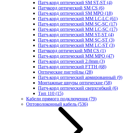
Патч-корд оптический SM ST-ST
(4)
Патчкорд оптический SM CS
(6)
Патч-корд оптический SM MPO
(18)
Патч-корд оптический MM LC-LC
(61)
Патч-корд оптический MM SC-SC
(17)
Патч-корд оптический MM LC-SC
(17)
Патч-корд оптический MM ST-ST
(4)
Патч-корд оптический MM SC-ST
(3)
Патч-корд оптический MM LC-ST
(3)
Патчкорд оптический MM CS
(1)
Патч-корд оптический MM MPO
(47)
Патч-корд оптический 2.0mm
(3)
Патч-корд оптический FTTH
(68)
Оптические пигтейлы
(28)
Патч-корд оптический армированный
(9)
Монтажные шнуры оптические
(58)
Патч-корд оптический сверхгибкий
(6)
Тип 110
(15)
Кабели прямого подключения
(79)
Оптоволоконный кабель
(536)