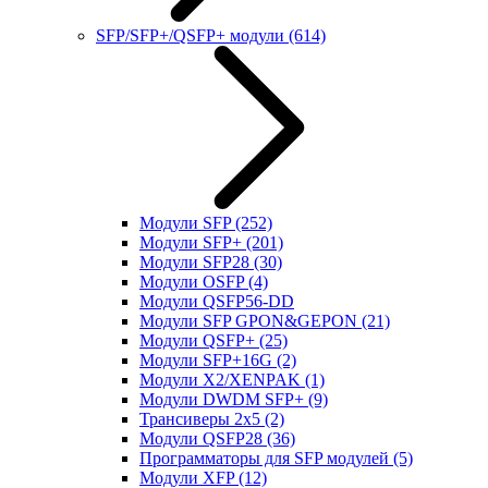
SFP/SFP+/QSFP+ модули
(614)
Модули SFP
(252)
Модули SFP+
(201)
Модули SFP28
(30)
Модули OSFP
(4)
Модули QSFP56-DD
Модули SFP GPON&GEPON
(21)
Модули QSFP+
(25)
Модули SFP+16G
(2)
Модули X2/XENPAK
(1)
Модули DWDM SFP+
(9)
Трансиверы 2x5
(2)
Модули QSFP28
(36)
Программаторы для SFP модулей
(5)
Модули XFP
(12)