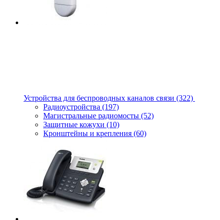
Устройства для беспроводных каналов связи
(322)
Радиоустройства
(197)
Магистральные радиомосты
(52)
Защитные кожухи
(10)
Кронштейны и крепления
(60)