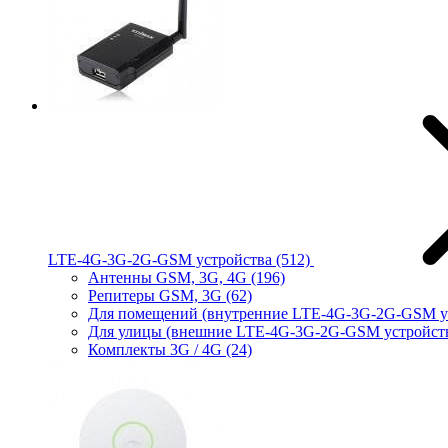
LTE-4G-3G-2G-GSM устройства
(512)
Антенны GSM, 3G, 4G
(196)
Репитеры GSM, 3G
(62)
Для помещений (внутренние LTE-4G-3G-2G-GSM у
Для улицы (внешние LTE-4G-3G-2G-GSM устройст
Комплекты 3G / 4G
(24)