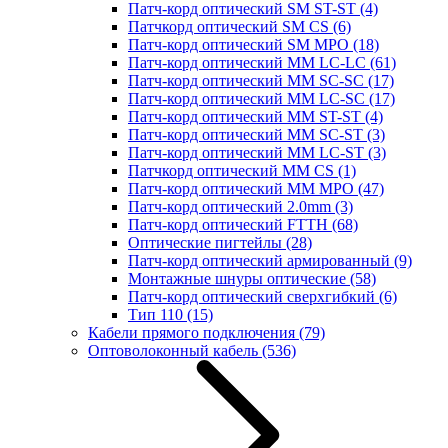
Патч-корд оптический SM ST-ST
(4)
Патчкорд оптический SM CS
(6)
Патч-корд оптический SM MPO
(18)
Патч-корд оптический MM LC-LC
(61)
Патч-корд оптический MM SC-SC
(17)
Патч-корд оптический MM LC-SC
(17)
Патч-корд оптический MM ST-ST
(4)
Патч-корд оптический MM SC-ST
(3)
Патч-корд оптический MM LC-ST
(3)
Патчкорд оптический MM CS
(1)
Патч-корд оптический MM MPO
(47)
Патч-корд оптический 2.0mm
(3)
Патч-корд оптический FTTH
(68)
Оптические пигтейлы
(28)
Патч-корд оптический армированный
(9)
Монтажные шнуры оптические
(58)
Патч-корд оптический сверхгибкий
(6)
Тип 110
(15)
Кабели прямого подключения
(79)
Оптоволоконный кабель
(536)