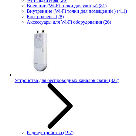
Wi-Fi адаптеры
(20)
Внешние (Wi-Fi точки для улицы)
(81)
Внутренние (Wi-Fi точки для помещений )
(411)
Контроллеры
(28)
Аксессуары для Wi-Fi оборудования
(26)
Устройства для беспроводных каналов связи
(322)
Радиоустройства
(197)