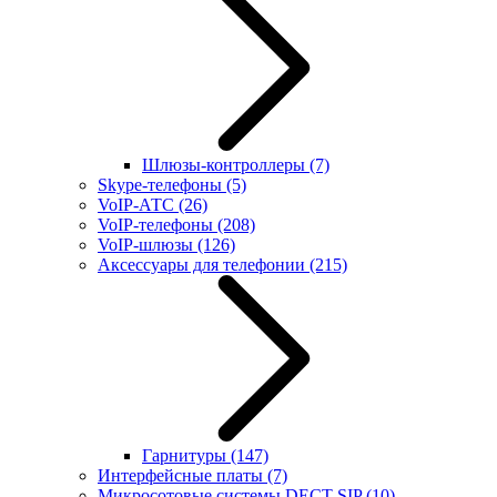
Шлюзы-контроллеры
(7)
Skype-телефоны
(5)
VoIP-АТС
(26)
VoIP-телефоны
(208)
VoIP-шлюзы
(126)
Аксессуары для телефонии
(215)
Гарнитуры
(147)
Интерфейсные платы
(7)
Микросотовые системы DECT SIP
(10)