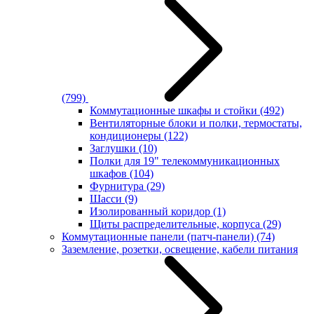
(799)
Коммутационные шкафы и стойки
(492)
Вентиляторные блоки и полки, термостаты,
кондиционеры
(122)
Заглушки
(10)
Полки для 19" телекоммуникационных
шкафов
(104)
Фурнитура
(29)
Шасси
(9)
Изолированный коридор
(1)
Щиты распределительные, корпуса
(29)
Коммутационные панели (патч-панели)
(74)
Заземление, розетки, освещение, кабели питания