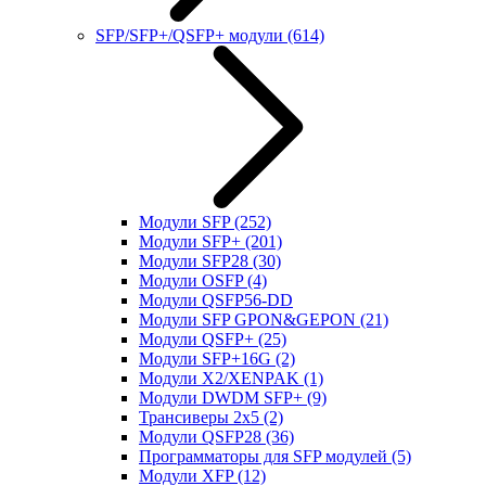
SFP/SFP+/QSFP+ модули
(614)
Модули SFP
(252)
Модули SFP+
(201)
Модули SFP28
(30)
Модули OSFP
(4)
Модули QSFP56-DD
Модули SFP GPON&GEPON
(21)
Модули QSFP+
(25)
Модули SFP+16G
(2)
Модули X2/XENPAK
(1)
Модули DWDM SFP+
(9)
Трансиверы 2x5
(2)
Модули QSFP28
(36)
Программаторы для SFP модулей
(5)
Модули XFP
(12)