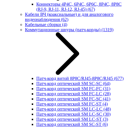
Коннекторы 4P4C, 6P4C, 6P6C, 8P4C, 8P8C
(RJ-9, RJ-11, RJ-12, RJ-45)
(67)
Кабели ВЧ (коаксиальные) и для аналогового
видеонаблюдения
(62)
Кабельные сборки
(4)
Коммутационные шнуры (патч-корды)
(1319)
Патч-корд витой 8P8C/RJ45-8P8C/RJ45
(677)
Патч-корд оптический SM SC-SC
(64)
Патч-корд оптический SM FC-FC
(31)
Патч-корд оптический SM FC-LC
(28)
Патч-корд оптический SM FC-SC
(41)
Патч-корд оптический SM FC-ST
(4)
Патч-корд оптический SM LC-LC
(48)
Патч-корд оптический SM LC-SC
(30)
Патч-корд оптический SM LC-ST
(3)
Патч-корд оптический SM SC-ST
(6)