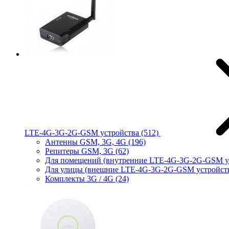
LTE-4G-3G-2G-GSM устройства
(512)
Антенны GSM, 3G, 4G
(196)
Репитеры GSM, 3G
(62)
Для помещений (внутренние LTE-4G-3G-2G-GSM у
Для улицы (внешние LTE-4G-3G-2G-GSM устройст
Комплекты 3G / 4G
(24)