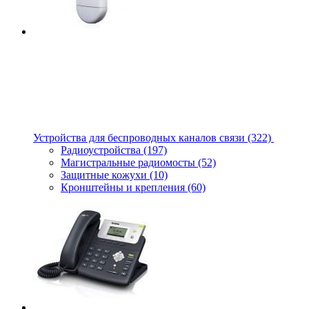
Устройства для беспроводных каналов связи
(322)
Радиоустройства
(197)
Магистральные радиомосты
(52)
Защитные кожухи
(10)
Кронштейны и крепления
(60)