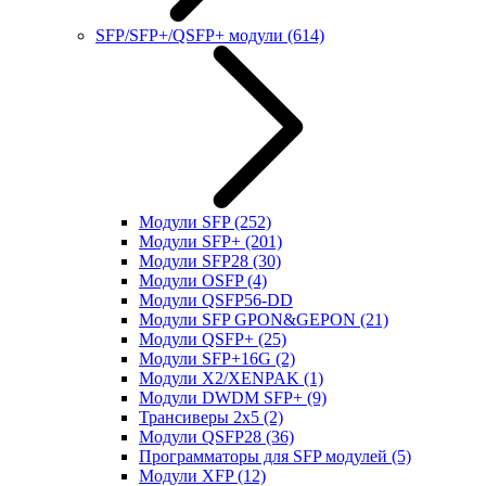
SFP/SFP+/QSFP+ модули
(614)
Модули SFP
(252)
Модули SFP+
(201)
Модули SFP28
(30)
Модули OSFP
(4)
Модули QSFP56-DD
Модули SFP GPON&GEPON
(21)
Модули QSFP+
(25)
Модули SFP+16G
(2)
Модули X2/XENPAK
(1)
Модули DWDM SFP+
(9)
Трансиверы 2x5
(2)
Модули QSFP28
(36)
Программаторы для SFP модулей
(5)
Модули XFP
(12)