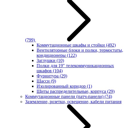
(799)
Коммутационные шкафы и стойки
(492)
Вентиляторные блоки и полки, термостаты,
кондиционеры
(122)
Заглушки
(10)
Полки для 19" телекоммуникационных
шкафов
(104)
Фурнитура
(29)
Шасси
(9)
Изолированный коридор
(1)
Щиты распределительные, корпуса
(29)
Коммутационные панели (патч-панели)
(74)
Заземление, розетки, освещение, кабели питания