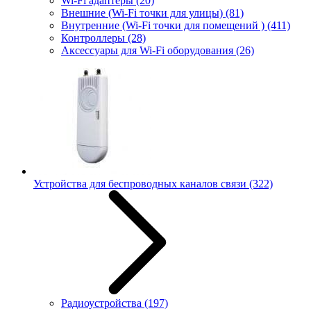
Wi-Fi адаптеры
(20)
Внешние (Wi-Fi точки для улицы)
(81)
Внутренние (Wi-Fi точки для помещений )
(411)
Контроллеры
(28)
Аксессуары для Wi-Fi оборудования
(26)
Устройства для беспроводных каналов связи
(322)
Радиоустройства
(197)