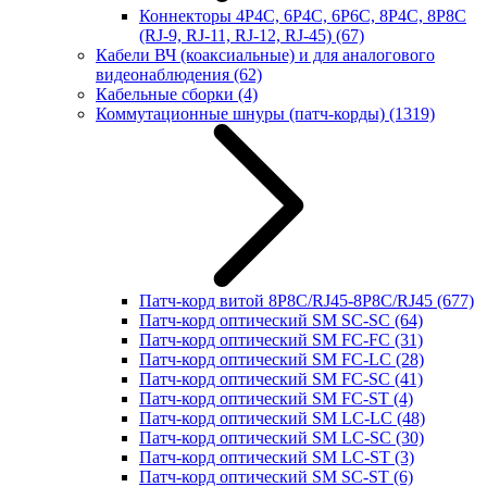
Коннекторы 4P4C, 6P4C, 6P6C, 8P4C, 8P8C
(RJ-9, RJ-11, RJ-12, RJ-45)
(67)
Кабели ВЧ (коаксиальные) и для аналогового
видеонаблюдения
(62)
Кабельные сборки
(4)
Коммутационные шнуры (патч-корды)
(1319)
Патч-корд витой 8P8C/RJ45-8P8C/RJ45
(677)
Патч-корд оптический SM SC-SC
(64)
Патч-корд оптический SM FC-FC
(31)
Патч-корд оптический SM FC-LC
(28)
Патч-корд оптический SM FC-SC
(41)
Патч-корд оптический SM FC-ST
(4)
Патч-корд оптический SM LC-LC
(48)
Патч-корд оптический SM LC-SC
(30)
Патч-корд оптический SM LC-ST
(3)
Патч-корд оптический SM SC-ST
(6)