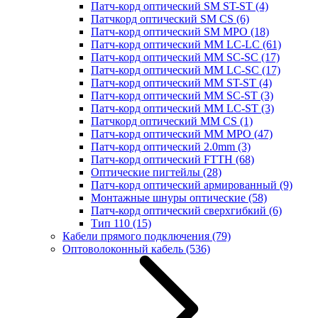
Патч-корд оптический SM ST-ST
(4)
Патчкорд оптический SM CS
(6)
Патч-корд оптический SM MPO
(18)
Патч-корд оптический MM LC-LC
(61)
Патч-корд оптический MM SC-SC
(17)
Патч-корд оптический MM LC-SC
(17)
Патч-корд оптический MM ST-ST
(4)
Патч-корд оптический MM SC-ST
(3)
Патч-корд оптический MM LC-ST
(3)
Патчкорд оптический MM CS
(1)
Патч-корд оптический MM MPO
(47)
Патч-корд оптический 2.0mm
(3)
Патч-корд оптический FTTH
(68)
Оптические пигтейлы
(28)
Патч-корд оптический армированный
(9)
Монтажные шнуры оптические
(58)
Патч-корд оптический сверхгибкий
(6)
Тип 110
(15)
Кабели прямого подключения
(79)
Оптоволоконный кабель
(536)