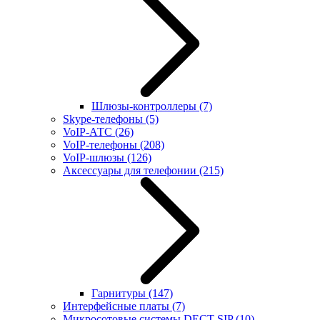
Шлюзы-контроллеры
(7)
Skype-телефоны
(5)
VoIP-АТС
(26)
VoIP-телефоны
(208)
VoIP-шлюзы
(126)
Аксессуары для телефонии
(215)
Гарнитуры
(147)
Интерфейсные платы
(7)
Микросотовые системы DECT SIP
(10)