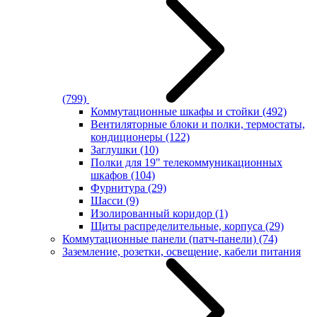
(799)
Коммутационные шкафы и стойки
(492)
Вентиляторные блоки и полки, термостаты,
кондиционеры
(122)
Заглушки
(10)
Полки для 19" телекоммуникационных
шкафов
(104)
Фурнитура
(29)
Шасси
(9)
Изолированный коридор
(1)
Щиты распределительные, корпуса
(29)
Коммутационные панели (патч-панели)
(74)
Заземление, розетки, освещение, кабели питания