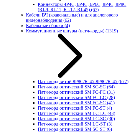
Коннекторы 4P4C, 6P4C, 6P6C, 8P4C, 8P8C
(RJ-9, RJ-11, RJ-12, RJ-45)
(67)
Кабели ВЧ (коаксиальные) и для аналогового
видеонаблюдения
(62)
Кабельные сборки
(4)
Коммутационные шнуры (патч-корды)
(1319)
Патч-корд витой 8P8C/RJ45-8P8C/RJ45
(677)
Патч-корд оптический SM SC-SC
(64)
Патч-корд оптический SM FC-FC
(31)
Патч-корд оптический SM FC-LC
(28)
Патч-корд оптический SM FC-SC
(41)
Патч-корд оптический SM FC-ST
(4)
Патч-корд оптический SM LC-LC
(48)
Патч-корд оптический SM LC-SC
(30)
Патч-корд оптический SM LC-ST
(3)
Патч-корд оптический SM SC-ST
(6)