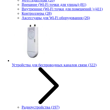
Wi-Fi адаптеры
(20)
Внешние (Wi-Fi точки для улицы)
(81)
Внутренние (Wi-Fi точки для помещений )
(411)
Контроллеры
(28)
Аксессуары для Wi-Fi оборудования
(26)
Устройства для беспроводных каналов связи
(322)
Радиоустройства
(197)