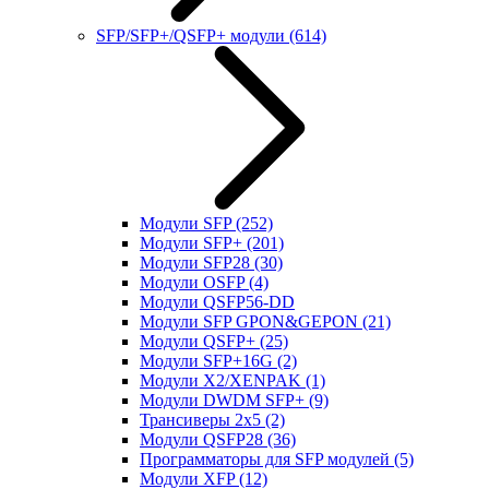
SFP/SFP+/QSFP+ модули
(614)
Модули SFP
(252)
Модули SFP+
(201)
Модули SFP28
(30)
Модули OSFP
(4)
Модули QSFP56-DD
Модули SFP GPON&GEPON
(21)
Модули QSFP+
(25)
Модули SFP+16G
(2)
Модули X2/XENPAK
(1)
Модули DWDM SFP+
(9)
Трансиверы 2x5
(2)
Модули QSFP28
(36)
Программаторы для SFP модулей
(5)
Модули XFP
(12)