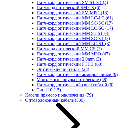
Патч-корд оптический SM ST-ST
(4)
Патчкорд оптический SM CS
(6)
Патч-корд оптический SM MPO
(18)
Патч-корд оптический MM LC-LC
(61)
Патч-корд оптический MM SC-SC
(17)
Патч-корд оптический MM LC-SC
(17)
Патч-корд оптический MM ST-ST
(4)
Патч-корд оптический MM SC-ST
(3)
Патч-корд оптический MM LC-ST
(3)
Патчкорд оптический MM CS
(1)
Патч-корд оптический MM MPO
(47)
Патч-корд оптический 2.0mm
(3)
Патч-корд оптический FTTH
(68)
Оптические пигтейлы
(28)
Патч-корд оптический армированный
(9)
Монтажные шнуры оптические
(58)
Патч-корд оптический сверхгибкий
(6)
Тип 110
(15)
Кабели прямого подключения
(79)
Оптоволоконный кабель
(536)