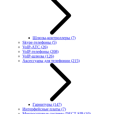
Шлюзы-контроллеры
(7)
Skype-телефоны
(5)
VoIP-АТС
(26)
VoIP-телефоны
(208)
VoIP-шлюзы
(126)
Аксессуары для телефонии
(215)
Гарнитуры
(147)
Интерфейсные платы
(7)
Микросотовые системы DECT SIP
(10)