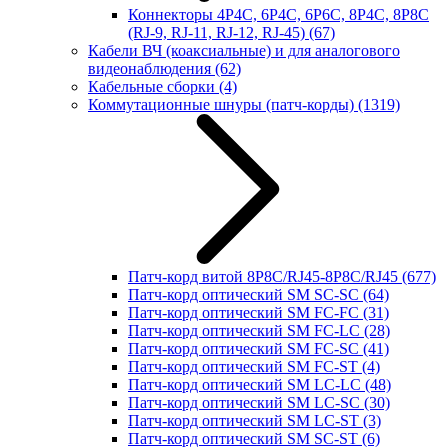
Коннекторы 4P4C, 6P4C, 6P6C, 8P4C, 8P8C
(RJ-9, RJ-11, RJ-12, RJ-45)
(67)
Кабели ВЧ (коаксиальные) и для аналогового
видеонаблюдения
(62)
Кабельные сборки
(4)
Коммутационные шнуры (патч-корды)
(1319)
Патч-корд витой 8P8C/RJ45-8P8C/RJ45
(677)
Патч-корд оптический SM SC-SC
(64)
Патч-корд оптический SM FC-FC
(31)
Патч-корд оптический SM FC-LC
(28)
Патч-корд оптический SM FC-SC
(41)
Патч-корд оптический SM FC-ST
(4)
Патч-корд оптический SM LC-LC
(48)
Патч-корд оптический SM LC-SC
(30)
Патч-корд оптический SM LC-ST
(3)
Патч-корд оптический SM SC-ST
(6)