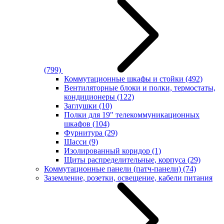
(799)
Коммутационные шкафы и стойки
(492)
Вентиляторные блоки и полки, термостаты,
кондиционеры
(122)
Заглушки
(10)
Полки для 19" телекоммуникационных
шкафов
(104)
Фурнитура
(29)
Шасси
(9)
Изолированный коридор
(1)
Щиты распределительные, корпуса
(29)
Коммутационные панели (патч-панели)
(74)
Заземление, розетки, освещение, кабели питания