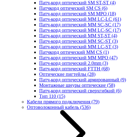
Патч-корд оптический SM ST-ST
(4)
Патчкорд оптический SM CS
(6)
Патч-корд оптический SM MPO
(18)
Патч-корд оптический MM LC-LC
(61)
Патч-корд оптический MM SC-SC
(17)
Патч-корд оптический MM LC-SC
(17)
Патч-корд оптический MM ST-ST
(4)
Патч-корд оптический MM SC-ST
(3)
Патч-корд оптический MM LC-ST
(3)
Патчкорд оптический MM CS
(1)
Патч-корд оптический MM MPO
(47)
Патч-корд оптический 2.0mm
(3)
Патч-корд оптический FTTH
(68)
Оптические пигтейлы
(28)
Патч-корд оптический армированный
(9)
Монтажные шнуры оптические
(58)
Патч-корд оптический сверхгибкий
(6)
Тип 110
(15)
Кабели прямого подключения
(79)
Оптоволоконный кабель
(536)