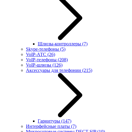
Шлюзы-контроллеры
(7)
Skype-телефоны
(5)
VoIP-АТС
(26)
VoIP-телефоны
(208)
VoIP-шлюзы
(126)
Аксессуары для телефонии
(215)
Гарнитуры
(147)
Интерфейсные платы
(7)
Микросотовые системы DECT SIP
(10)