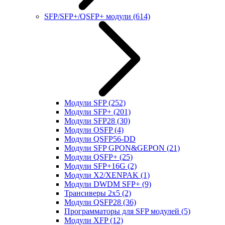
SFP/SFP+/QSFP+ модули
(614)
Модули SFP
(252)
Модули SFP+
(201)
Модули SFP28
(30)
Модули OSFP
(4)
Модули QSFP56-DD
Модули SFP GPON&GEPON
(21)
Модули QSFP+
(25)
Модули SFP+16G
(2)
Модули X2/XENPAK
(1)
Модули DWDM SFP+
(9)
Трансиверы 2x5
(2)
Модули QSFP28
(36)
Программаторы для SFP модулей
(5)
Модули XFP
(12)