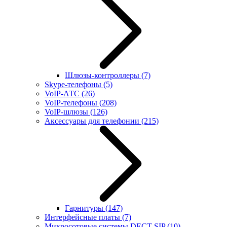
Шлюзы-контроллеры
(7)
Skype-телефоны
(5)
VoIP-АТС
(26)
VoIP-телефоны
(208)
VoIP-шлюзы
(126)
Аксессуары для телефонии
(215)
Гарнитуры
(147)
Интерфейсные платы
(7)
Микросотовые системы DECT SIP
(10)