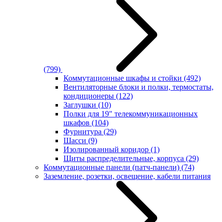
(799)
Коммутационные шкафы и стойки
(492)
Вентиляторные блоки и полки, термостаты,
кондиционеры
(122)
Заглушки
(10)
Полки для 19" телекоммуникационных
шкафов
(104)
Фурнитура
(29)
Шасси
(9)
Изолированный коридор
(1)
Щиты распределительные, корпуса
(29)
Коммутационные панели (патч-панели)
(74)
Заземление, розетки, освещение, кабели питания