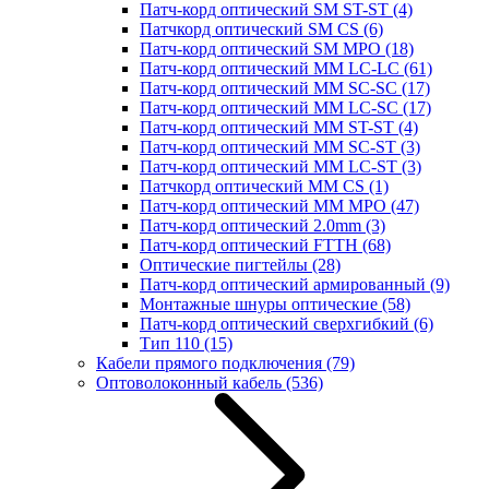
Патч-корд оптический SM ST-ST
(4)
Патчкорд оптический SM CS
(6)
Патч-корд оптический SM MPO
(18)
Патч-корд оптический MM LC-LC
(61)
Патч-корд оптический MM SC-SC
(17)
Патч-корд оптический MM LC-SC
(17)
Патч-корд оптический MM ST-ST
(4)
Патч-корд оптический MM SC-ST
(3)
Патч-корд оптический MM LC-ST
(3)
Патчкорд оптический MM CS
(1)
Патч-корд оптический MM MPO
(47)
Патч-корд оптический 2.0mm
(3)
Патч-корд оптический FTTH
(68)
Оптические пигтейлы
(28)
Патч-корд оптический армированный
(9)
Монтажные шнуры оптические
(58)
Патч-корд оптический сверхгибкий
(6)
Тип 110
(15)
Кабели прямого подключения
(79)
Оптоволоконный кабель
(536)