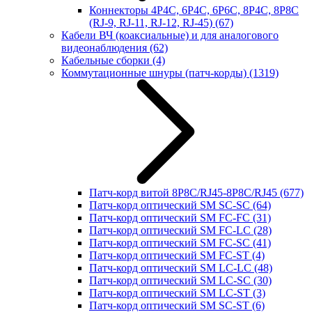
Коннекторы 4P4C, 6P4C, 6P6C, 8P4C, 8P8C
(RJ-9, RJ-11, RJ-12, RJ-45)
(67)
Кабели ВЧ (коаксиальные) и для аналогового
видеонаблюдения
(62)
Кабельные сборки
(4)
Коммутационные шнуры (патч-корды)
(1319)
Патч-корд витой 8P8C/RJ45-8P8C/RJ45
(677)
Патч-корд оптический SM SC-SC
(64)
Патч-корд оптический SM FC-FC
(31)
Патч-корд оптический SM FC-LC
(28)
Патч-корд оптический SM FC-SC
(41)
Патч-корд оптический SM FC-ST
(4)
Патч-корд оптический SM LC-LC
(48)
Патч-корд оптический SM LC-SC
(30)
Патч-корд оптический SM LC-ST
(3)
Патч-корд оптический SM SC-ST
(6)