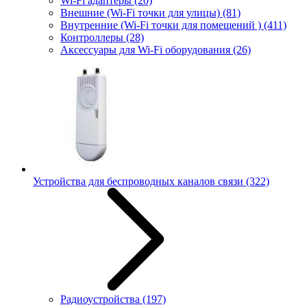
Wi-Fi адаптеры
(20)
Внешние (Wi-Fi точки для улицы)
(81)
Внутренние (Wi-Fi точки для помещений )
(411)
Контроллеры
(28)
Аксессуары для Wi-Fi оборудования
(26)
Устройства для беспроводных каналов связи
(322)
Радиоустройства
(197)