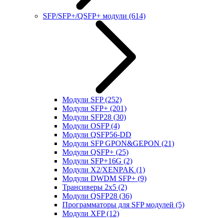
SFP/SFP+/QSFP+ модули
(614)
Модули SFP
(252)
Модули SFP+
(201)
Модули SFP28
(30)
Модули OSFP
(4)
Модули QSFP56-DD
Модули SFP GPON&GEPON
(21)
Модули QSFP+
(25)
Модули SFP+16G
(2)
Модули X2/XENPAK
(1)
Модули DWDM SFP+
(9)
Трансиверы 2x5
(2)
Модули QSFP28
(36)
Программаторы для SFP модулей
(5)
Модули XFP
(12)