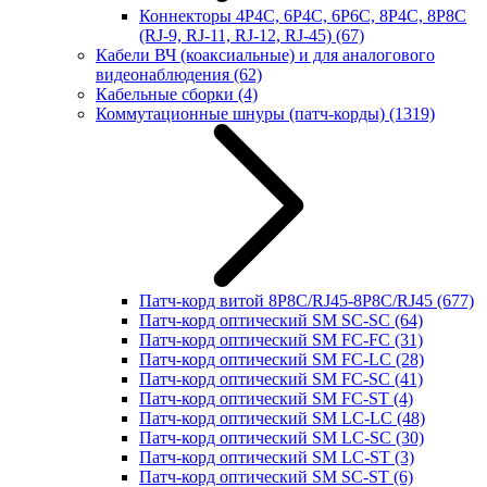
Коннекторы 4P4C, 6P4C, 6P6C, 8P4C, 8P8C
(RJ-9, RJ-11, RJ-12, RJ-45)
(67)
Кабели ВЧ (коаксиальные) и для аналогового
видеонаблюдения
(62)
Кабельные сборки
(4)
Коммутационные шнуры (патч-корды)
(1319)
Патч-корд витой 8P8C/RJ45-8P8C/RJ45
(677)
Патч-корд оптический SM SC-SC
(64)
Патч-корд оптический SM FC-FC
(31)
Патч-корд оптический SM FC-LC
(28)
Патч-корд оптический SM FC-SC
(41)
Патч-корд оптический SM FC-ST
(4)
Патч-корд оптический SM LC-LC
(48)
Патч-корд оптический SM LC-SC
(30)
Патч-корд оптический SM LC-ST
(3)
Патч-корд оптический SM SC-ST
(6)