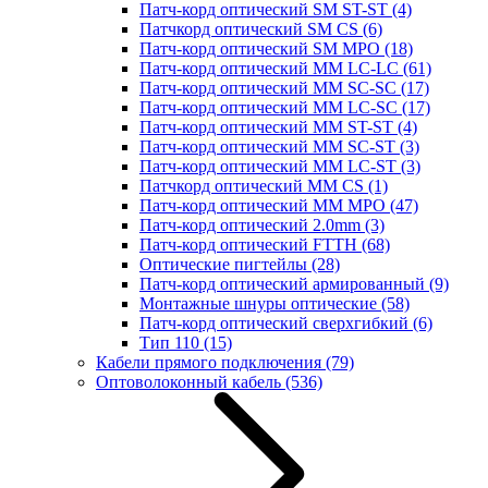
Патч-корд оптический SM ST-ST
(4)
Патчкорд оптический SM CS
(6)
Патч-корд оптический SM MPO
(18)
Патч-корд оптический MM LC-LC
(61)
Патч-корд оптический MM SC-SC
(17)
Патч-корд оптический MM LC-SC
(17)
Патч-корд оптический MM ST-ST
(4)
Патч-корд оптический MM SC-ST
(3)
Патч-корд оптический MM LC-ST
(3)
Патчкорд оптический MM CS
(1)
Патч-корд оптический MM MPO
(47)
Патч-корд оптический 2.0mm
(3)
Патч-корд оптический FTTH
(68)
Оптические пигтейлы
(28)
Патч-корд оптический армированный
(9)
Монтажные шнуры оптические
(58)
Патч-корд оптический сверхгибкий
(6)
Тип 110
(15)
Кабели прямого подключения
(79)
Оптоволоконный кабель
(536)