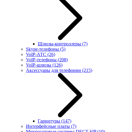
Шлюзы-контроллеры
(7)
Skype-телефоны
(5)
VoIP-АТС
(26)
VoIP-телефоны
(208)
VoIP-шлюзы
(126)
Аксессуары для телефонии
(215)
Гарнитуры
(147)
Интерфейсные платы
(7)
Микросотовые системы DECT SIP
(10)