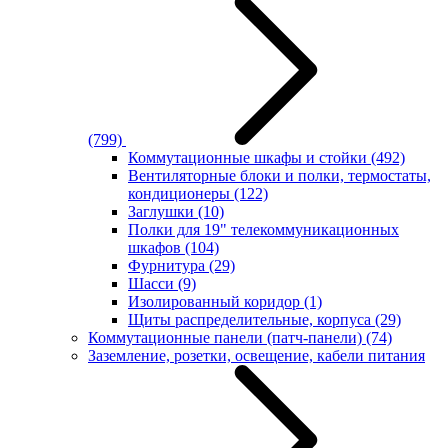
(799)
Коммутационные шкафы и стойки
(492)
Вентиляторные блоки и полки, термостаты,
кондиционеры
(122)
Заглушки
(10)
Полки для 19" телекоммуникационных
шкафов
(104)
Фурнитура
(29)
Шасси
(9)
Изолированный коридор
(1)
Щиты распределительные, корпуса
(29)
Коммутационные панели (патч-панели)
(74)
Заземление, розетки, освещение, кабели питания