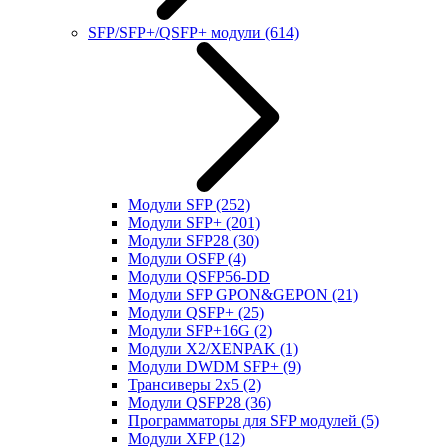
SFP/SFP+/QSFP+ модули
(614)
Модули SFP
(252)
Модули SFP+
(201)
Модули SFP28
(30)
Модули OSFP
(4)
Модули QSFP56-DD
Модули SFP GPON&GEPON
(21)
Модули QSFP+
(25)
Модули SFP+16G
(2)
Модули X2/XENPAK
(1)
Модули DWDM SFP+
(9)
Трансиверы 2x5
(2)
Модули QSFP28
(36)
Программаторы для SFP модулей
(5)
Модули XFP
(12)