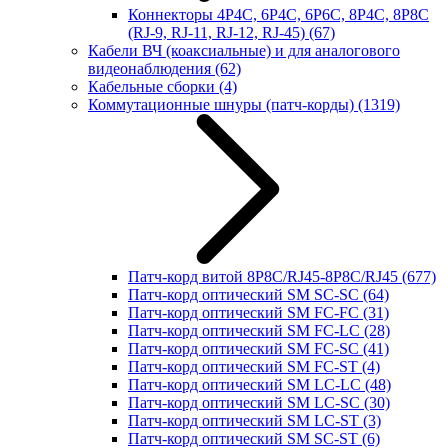
Коннекторы 4P4C, 6P4C, 6P6C, 8P4C, 8P8C
(RJ-9, RJ-11, RJ-12, RJ-45)
(67)
Кабели ВЧ (коаксиальные) и для аналогового
видеонаблюдения
(62)
Кабельные сборки
(4)
Коммутационные шнуры (патч-корды)
(1319)
Патч-корд витой 8P8C/RJ45-8P8C/RJ45
(677)
Патч-корд оптический SM SC-SC
(64)
Патч-корд оптический SM FC-FC
(31)
Патч-корд оптический SM FC-LC
(28)
Патч-корд оптический SM FC-SC
(41)
Патч-корд оптический SM FC-ST
(4)
Патч-корд оптический SM LC-LC
(48)
Патч-корд оптический SM LC-SC
(30)
Патч-корд оптический SM LC-ST
(3)
Патч-корд оптический SM SC-ST
(6)