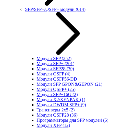
SFP/SFP+/QSFP+ модули
(614)
Модули SFP
(252)
Модули SFP+
(201)
Модули SFP28
(30)
Модули OSFP
(4)
Модули QSFP56-DD
Модули SFP GPON&GEPON
(21)
Модули QSFP+
(25)
Модули SFP+16G
(2)
Модули X2/XENPAK
(1)
Модули DWDM SFP+
(9)
Трансиверы 2x5
(2)
Модули QSFP28
(36)
Программаторы для SFP модулей
(5)
Модули XFP
(12)