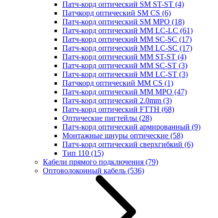
Патч-корд оптический SM ST-ST
(4)
Патчкорд оптический SM CS
(6)
Патч-корд оптический SM MPO
(18)
Патч-корд оптический MM LC-LC
(61)
Патч-корд оптический MM SC-SC
(17)
Патч-корд оптический MM LC-SC
(17)
Патч-корд оптический MM ST-ST
(4)
Патч-корд оптический MM SC-ST
(3)
Патч-корд оптический MM LC-ST
(3)
Патчкорд оптический MM CS
(1)
Патч-корд оптический MM MPO
(47)
Патч-корд оптический 2.0mm
(3)
Патч-корд оптический FTTH
(68)
Оптические пигтейлы
(28)
Патч-корд оптический армированный
(9)
Монтажные шнуры оптические
(58)
Патч-корд оптический сверхгибкий
(6)
Тип 110
(15)
Кабели прямого подключения
(79)
Оптоволоконный кабель
(536)