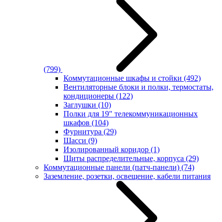
(799)
Коммутационные шкафы и стойки
(492)
Вентиляторные блоки и полки, термостаты,
кондиционеры
(122)
Заглушки
(10)
Полки для 19" телекоммуникационных
шкафов
(104)
Фурнитура
(29)
Шасси
(9)
Изолированный коридор
(1)
Щиты распределительные, корпуса
(29)
Коммутационные панели (патч-панели)
(74)
Заземление, розетки, освещение, кабели питания