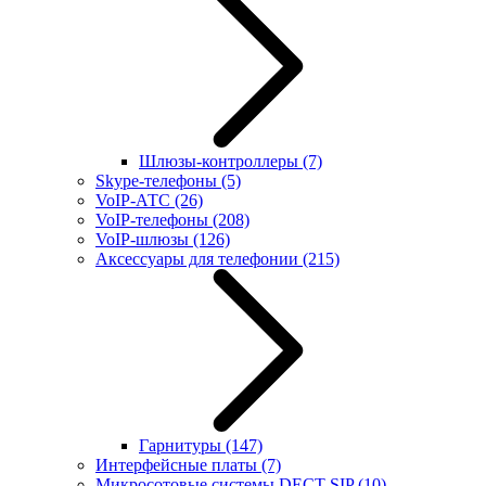
Шлюзы-контроллеры
(7)
Skype-телефоны
(5)
VoIP-АТС
(26)
VoIP-телефоны
(208)
VoIP-шлюзы
(126)
Аксессуары для телефонии
(215)
Гарнитуры
(147)
Интерфейсные платы
(7)
Микросотовые системы DECT SIP
(10)