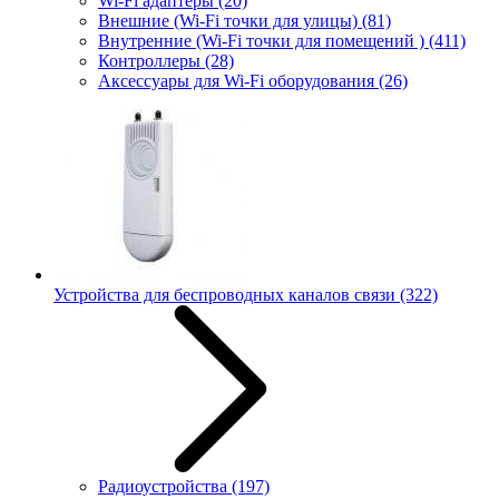
Wi-Fi адаптеры
(20)
Внешние (Wi-Fi точки для улицы)
(81)
Внутренние (Wi-Fi точки для помещений )
(411)
Контроллеры
(28)
Аксессуары для Wi-Fi оборудования
(26)
Устройства для беспроводных каналов связи
(322)
Радиоустройства
(197)