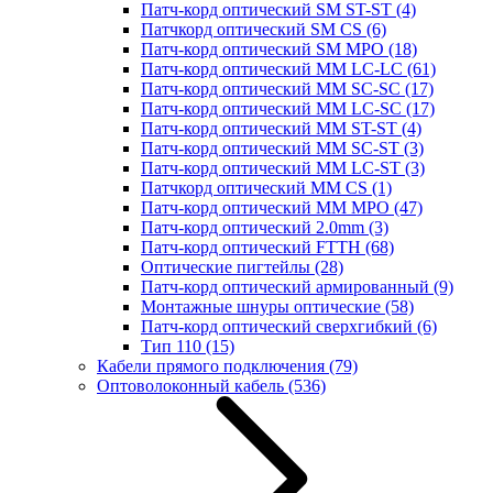
Патч-корд оптический SM ST-ST
(4)
Патчкорд оптический SM CS
(6)
Патч-корд оптический SM MPO
(18)
Патч-корд оптический MM LC-LC
(61)
Патч-корд оптический MM SC-SC
(17)
Патч-корд оптический MM LC-SC
(17)
Патч-корд оптический MM ST-ST
(4)
Патч-корд оптический MM SC-ST
(3)
Патч-корд оптический MM LC-ST
(3)
Патчкорд оптический MM CS
(1)
Патч-корд оптический MM MPO
(47)
Патч-корд оптический 2.0mm
(3)
Патч-корд оптический FTTH
(68)
Оптические пигтейлы
(28)
Патч-корд оптический армированный
(9)
Монтажные шнуры оптические
(58)
Патч-корд оптический сверхгибкий
(6)
Тип 110
(15)
Кабели прямого подключения
(79)
Оптоволоконный кабель
(536)