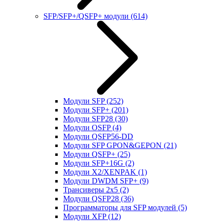
SFP/SFP+/QSFP+ модули
(614)
Модули SFP
(252)
Модули SFP+
(201)
Модули SFP28
(30)
Модули OSFP
(4)
Модули QSFP56-DD
Модули SFP GPON&GEPON
(21)
Модули QSFP+
(25)
Модули SFP+16G
(2)
Модули X2/XENPAK
(1)
Модули DWDM SFP+
(9)
Трансиверы 2x5
(2)
Модули QSFP28
(36)
Программаторы для SFP модулей
(5)
Модули XFP
(12)