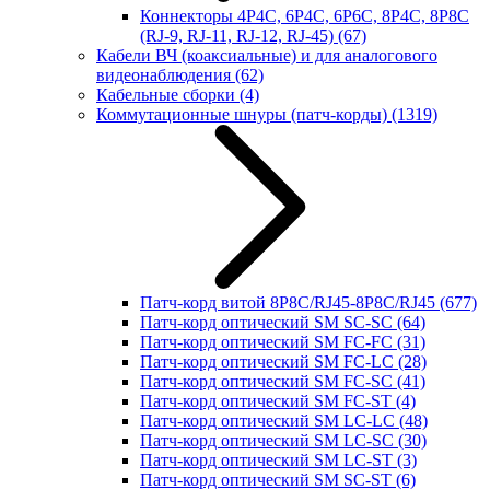
Коннекторы 4P4C, 6P4C, 6P6C, 8P4C, 8P8C
(RJ-9, RJ-11, RJ-12, RJ-45)
(67)
Кабели ВЧ (коаксиальные) и для аналогового
видеонаблюдения
(62)
Кабельные сборки
(4)
Коммутационные шнуры (патч-корды)
(1319)
Патч-корд витой 8P8C/RJ45-8P8C/RJ45
(677)
Патч-корд оптический SM SC-SC
(64)
Патч-корд оптический SM FC-FC
(31)
Патч-корд оптический SM FC-LC
(28)
Патч-корд оптический SM FC-SC
(41)
Патч-корд оптический SM FC-ST
(4)
Патч-корд оптический SM LC-LC
(48)
Патч-корд оптический SM LC-SC
(30)
Патч-корд оптический SM LC-ST
(3)
Патч-корд оптический SM SC-ST
(6)