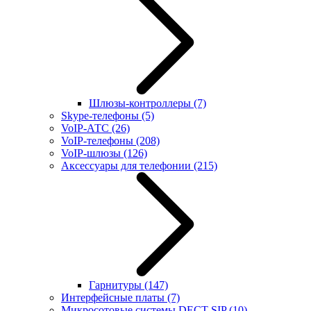
Шлюзы-контроллеры
(7)
Skype-телефоны
(5)
VoIP-АТС
(26)
VoIP-телефоны
(208)
VoIP-шлюзы
(126)
Аксессуары для телефонии
(215)
Гарнитуры
(147)
Интерфейсные платы
(7)
Микросотовые системы DECT SIP
(10)