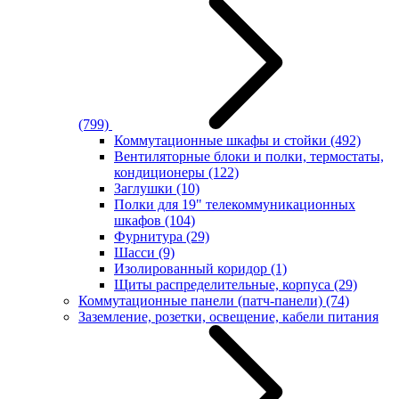
(799)
Коммутационные шкафы и стойки
(492)
Вентиляторные блоки и полки, термостаты,
кондиционеры
(122)
Заглушки
(10)
Полки для 19" телекоммуникационных
шкафов
(104)
Фурнитура
(29)
Шасси
(9)
Изолированный коридор
(1)
Щиты распределительные, корпуса
(29)
Коммутационные панели (патч-панели)
(74)
Заземление, розетки, освещение, кабели питания