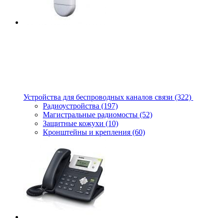
Устройства для беспроводных каналов связи
(322)
Радиоустройства
(197)
Магистральные радиомосты
(52)
Защитные кожухи
(10)
Кронштейны и крепления
(60)