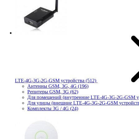
LTE-4G-3G-2G-GSM устройства
(512)
Антенны GSM, 3G, 4G
(196)
Репитеры GSM, 3G
(62)
Для помещений (внутренние LTE-4G-3G-2G-GSM у
Для улицы (внешние LTE-4G-3G-2G-GSM устройст
Комплекты 3G / 4G
(24)