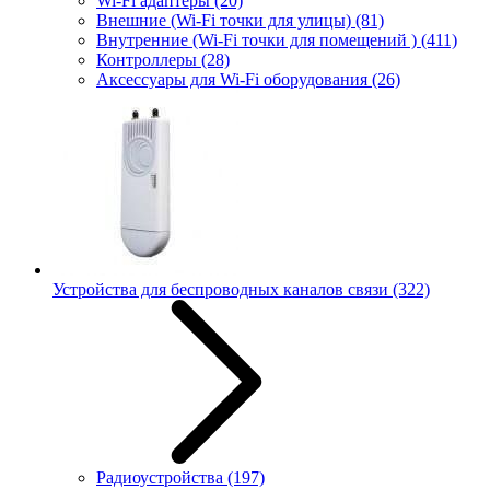
Wi-Fi адаптеры
(20)
Внешние (Wi-Fi точки для улицы)
(81)
Внутренние (Wi-Fi точки для помещений )
(411)
Контроллеры
(28)
Аксессуары для Wi-Fi оборудования
(26)
Устройства для беспроводных каналов связи
(322)
Радиоустройства
(197)