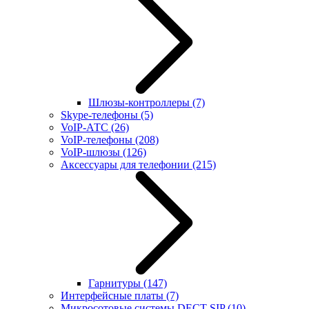
Шлюзы-контроллеры
(7)
Skype-телефоны
(5)
VoIP-АТС
(26)
VoIP-телефоны
(208)
VoIP-шлюзы
(126)
Аксессуары для телефонии
(215)
Гарнитуры
(147)
Интерфейсные платы
(7)
Микросотовые системы DECT SIP
(10)