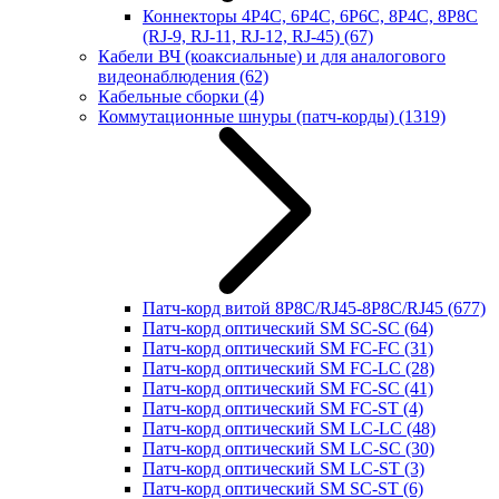
Коннекторы 4P4C, 6P4C, 6P6C, 8P4C, 8P8C
(RJ-9, RJ-11, RJ-12, RJ-45)
(67)
Кабели ВЧ (коаксиальные) и для аналогового
видеонаблюдения
(62)
Кабельные сборки
(4)
Коммутационные шнуры (патч-корды)
(1319)
Патч-корд витой 8P8C/RJ45-8P8C/RJ45
(677)
Патч-корд оптический SM SC-SC
(64)
Патч-корд оптический SM FC-FC
(31)
Патч-корд оптический SM FC-LC
(28)
Патч-корд оптический SM FC-SC
(41)
Патч-корд оптический SM FC-ST
(4)
Патч-корд оптический SM LC-LC
(48)
Патч-корд оптический SM LC-SC
(30)
Патч-корд оптический SM LC-ST
(3)
Патч-корд оптический SM SC-ST
(6)