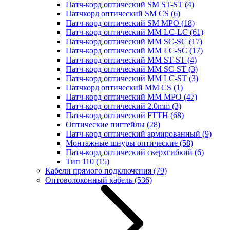
Патч-корд оптический SM ST-ST
(4)
Патчкорд оптический SM CS
(6)
Патч-корд оптический SM MPO
(18)
Патч-корд оптический MM LC-LC
(61)
Патч-корд оптический MM SC-SC
(17)
Патч-корд оптический MM LC-SC
(17)
Патч-корд оптический MM ST-ST
(4)
Патч-корд оптический MM SC-ST
(3)
Патч-корд оптический MM LC-ST
(3)
Патчкорд оптический MM CS
(1)
Патч-корд оптический MM MPO
(47)
Патч-корд оптический 2.0mm
(3)
Патч-корд оптический FTTH
(68)
Оптические пигтейлы
(28)
Патч-корд оптический армированный
(9)
Монтажные шнуры оптические
(58)
Патч-корд оптический сверхгибкий
(6)
Тип 110
(15)
Кабели прямого подключения
(79)
Оптоволоконный кабель
(536)