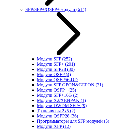
SFP/SFP+/QSFP+ модули
(614)
Модули SFP
(252)
Модули SFP+
(201)
Модули SFP28
(30)
Модули OSFP
(4)
Модули QSFP56-DD
Модули SFP GPON&GEPON
(21)
Модули QSFP+
(25)
Модули SFP+16G
(2)
Модули X2/XENPAK
(1)
Модули DWDM SFP+
(9)
Трансиверы 2x5
(2)
Модули QSFP28
(36)
Программаторы для SFP модулей
(5)
Модули XFP
(12)