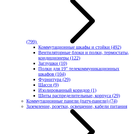
(799)
Коммутационные шкафы и стойки
(492)
Вентиляторные блоки и полки, термостаты,
кондиционеры
(122)
Заглушки
(10)
Полки для 19" телекоммуникационных
шкафов
(104)
Фурнитура
(29)
Шасси
(9)
Изолированный коридор
(1)
Щиты распределительные, корпуса
(29)
Коммутационные панели (патч-панели)
(74)
Заземление, розетки, освещение, кабели питания