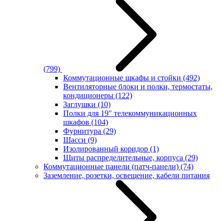
(799)
Коммутационные шкафы и стойки
(492)
Вентиляторные блоки и полки, термостаты,
кондиционеры
(122)
Заглушки
(10)
Полки для 19" телекоммуникационных
шкафов
(104)
Фурнитура
(29)
Шасси
(9)
Изолированный коридор
(1)
Щиты распределительные, корпуса
(29)
Коммутационные панели (патч-панели)
(74)
Заземление, розетки, освещение, кабели питания