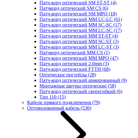
Патч-корд оптический SM ST-ST
(4)
Патчкорд оптический SM CS
(6)
Патч-корд оптический SM MPO
(18)
Патч-корд оптический MM LC-LC
(61)
Патч-корд оптический MM SC-SC
(17)
Патч-корд оптический MM LC-SC
(17)
Патч-корд оптический MM ST-ST
(4)
Патч-корд оптический MM SC-ST
(3)
Патч-корд оптический MM LC-ST
(3)
Патчкорд оптический MM CS
(1)
Патч-корд оптический MM MPO
(47)
Патч-корд оптический 2.0mm
(3)
Патч-корд оптический FTTH
(68)
Оптические пигтейлы
(28)
Патч-корд оптический армированный
(9)
Монтажные шнуры оптические
(58)
Патч-корд оптический сверхгибкий
(6)
Тип 110
(15)
Кабели прямого подключения
(79)
Оптоволоконный кабель
(536)