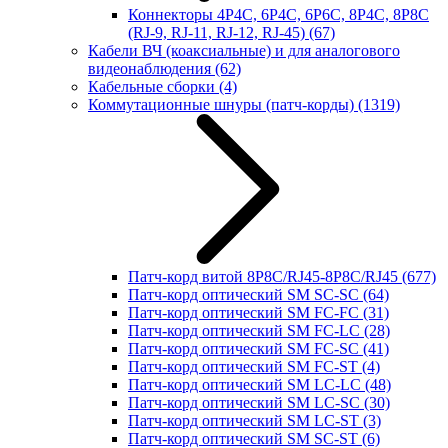
Коннекторы 4P4C, 6P4C, 6P6C, 8P4C, 8P8C
(RJ-9, RJ-11, RJ-12, RJ-45)
(67)
Кабели ВЧ (коаксиальные) и для аналогового
видеонаблюдения
(62)
Кабельные сборки
(4)
Коммутационные шнуры (патч-корды)
(1319)
Патч-корд витой 8P8C/RJ45-8P8C/RJ45
(677)
Патч-корд оптический SM SC-SC
(64)
Патч-корд оптический SM FC-FC
(31)
Патч-корд оптический SM FC-LC
(28)
Патч-корд оптический SM FC-SC
(41)
Патч-корд оптический SM FC-ST
(4)
Патч-корд оптический SM LC-LC
(48)
Патч-корд оптический SM LC-SC
(30)
Патч-корд оптический SM LC-ST
(3)
Патч-корд оптический SM SC-ST
(6)