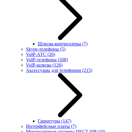
Шлюзы-контроллеры
(7)
Skype-телефоны
(5)
VoIP-АТС
(26)
VoIP-телефоны
(208)
VoIP-шлюзы
(126)
Аксессуары для телефонии
(215)
Гарнитуры
(147)
Интерфейсные платы
(7)
Микросотовые системы DECT SIP
(10)