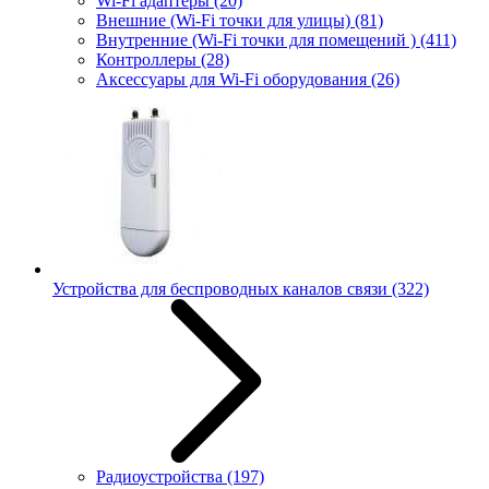
Wi-Fi адаптеры
(20)
Внешние (Wi-Fi точки для улицы)
(81)
Внутренние (Wi-Fi точки для помещений )
(411)
Контроллеры
(28)
Аксессуары для Wi-Fi оборудования
(26)
Устройства для беспроводных каналов связи
(322)
Радиоустройства
(197)