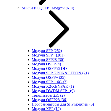
SFP/SFP+/QSFP+ модули
(614)
Модули SFP
(252)
Модули SFP+
(201)
Модули SFP28
(30)
Модули OSFP
(4)
Модули QSFP56-DD
Модули SFP GPON&GEPON
(21)
Модули QSFP+
(25)
Модули SFP+16G
(2)
Модули X2/XENPAK
(1)
Модули DWDM SFP+
(9)
Трансиверы 2x5
(2)
Модули QSFP28
(36)
Программаторы для SFP модулей
(5)
Модули XFP
(12)