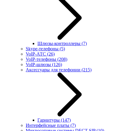
Шлюзы-контроллеры
(7)
Skype-телефоны
(5)
VoIP-АТС
(26)
VoIP-телефоны
(208)
VoIP-шлюзы
(126)
Аксессуары для телефонии
(215)
Гарнитуры
(147)
Интерфейсные платы
(7)
Микросотовые системы DECT SIP
(10)