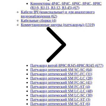
Коннекторы 4P4C, 6P4C, 6P6C, 8P4C, 8P8C
(RJ-9, RJ-11, RJ-12, RJ-45)
(67)
Кабели ВЧ (коаксиальные) и для аналогового
видеонаблюдения
(62)
Кабельные сборки
(4)
Коммутационные шнуры (патч-корды)
(1319)
Патч-корд витой 8P8C/RJ45-8P8C/RJ45
(677)
Патч-корд оптический SM SC-SC
(64)
Патч-корд оптический SM FC-FC
(31)
Патч-корд оптический SM FC-LC
(28)
Патч-корд оптический SM FC-SC
(41)
Патч-корд оптический SM FC-ST
(4)
Патч-корд оптический SM LC-LC
(48)
Патч-корд оптический SM LC-SC
(30)
Патч-корд оптический SM LC-ST
(3)
Патч-корд оптический SM SC-ST
(6)