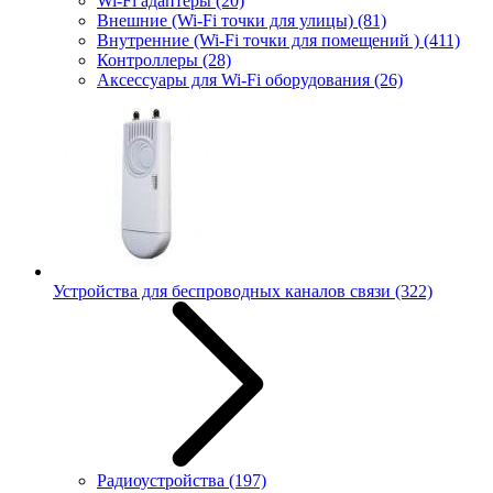
Wi-Fi адаптеры
(20)
Внешние (Wi-Fi точки для улицы)
(81)
Внутренние (Wi-Fi точки для помещений )
(411)
Контроллеры
(28)
Аксессуары для Wi-Fi оборудования
(26)
Устройства для беспроводных каналов связи
(322)
Радиоустройства
(197)