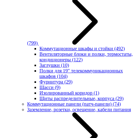
(799)
Коммутационные шкафы и стойки
(492)
Вентиляторные блоки и полки, термостаты,
кондиционеры
(122)
Заглушки
(10)
Полки для 19" телекоммуникационных
шкафов
(104)
Фурнитура
(29)
Шасси
(9)
Изолированный коридор
(1)
Щиты распределительные, корпуса
(29)
Коммутационные панели (патч-панели)
(74)
Заземление, розетки, освещение, кабели питания