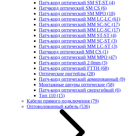
Патч-корд оптический SM ST-ST
(4)
Патчкорд оптический SM CS
(6)
Патч-корд оптический SM MPO
(18)
Патч-корд оптический MM LC-LC
(61)
Патч-корд оптический MM SC-SC
(17)
Патч-корд оптический MM LC-SC
(17)
Патч-корд оптический MM ST-ST
(4)
Патч-корд оптический MM SC-ST
(3)
Патч-корд оптический MM LC-ST
(3)
Патчкорд оптический MM CS
(1)
Патч-корд оптический MM MPO
(47)
Патч-корд оптический 2.0mm
(3)
Патч-корд оптический FTTH
(68)
Оптические пигтейлы
(28)
Патч-корд оптический армированный
(9)
Монтажные шнуры оптические
(58)
Патч-корд оптический сверхгибкий
(6)
Тип 110
(15)
Кабели прямого подключения
(79)
Оптоволоконный кабель
(536)