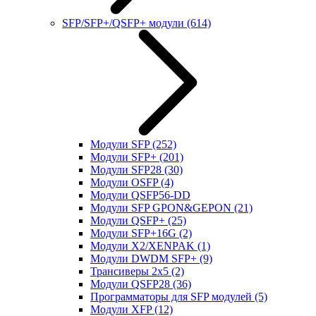
SFP/SFP+/QSFP+ модули
(614)
Модули SFP
(252)
Модули SFP+
(201)
Модули SFP28
(30)
Модули OSFP
(4)
Модули QSFP56-DD
Модули SFP GPON&GEPON
(21)
Модули QSFP+
(25)
Модули SFP+16G
(2)
Модули X2/XENPAK
(1)
Модули DWDM SFP+
(9)
Трансиверы 2x5
(2)
Модули QSFP28
(36)
Программаторы для SFP модулей
(5)
Модули XFP
(12)