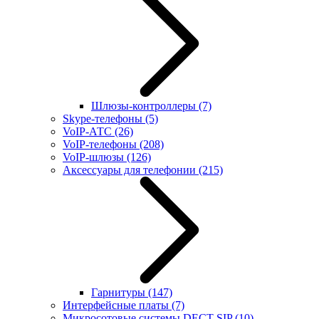
Шлюзы-контроллеры
(7)
Skype-телефоны
(5)
VoIP-АТС
(26)
VoIP-телефоны
(208)
VoIP-шлюзы
(126)
Аксессуары для телефонии
(215)
Гарнитуры
(147)
Интерфейсные платы
(7)
Микросотовые системы DECT SIP
(10)