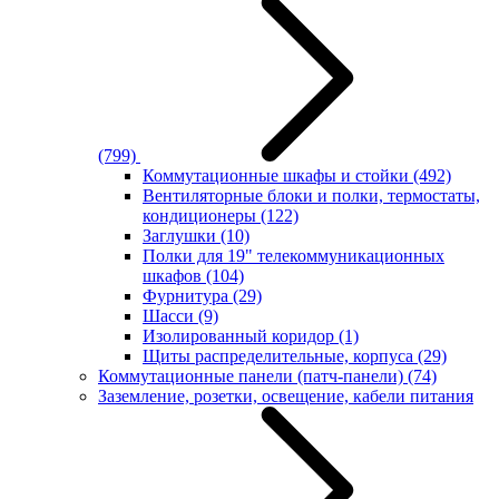
(799)
Коммутационные шкафы и стойки
(492)
Вентиляторные блоки и полки, термостаты,
кондиционеры
(122)
Заглушки
(10)
Полки для 19" телекоммуникационных
шкафов
(104)
Фурнитура
(29)
Шасси
(9)
Изолированный коридор
(1)
Щиты распределительные, корпуса
(29)
Коммутационные панели (патч-панели)
(74)
Заземление, розетки, освещение, кабели питания