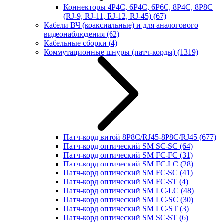
Коннекторы 4P4C, 6P4C, 6P6C, 8P4C, 8P8C
(RJ-9, RJ-11, RJ-12, RJ-45)
(67)
Кабели ВЧ (коаксиальные) и для аналогового
видеонаблюдения
(62)
Кабельные сборки
(4)
Коммутационные шнуры (патч-корды)
(1319)
Патч-корд витой 8P8C/RJ45-8P8C/RJ45
(677)
Патч-корд оптический SM SC-SC
(64)
Патч-корд оптический SM FC-FC
(31)
Патч-корд оптический SM FC-LC
(28)
Патч-корд оптический SM FC-SC
(41)
Патч-корд оптический SM FC-ST
(4)
Патч-корд оптический SM LC-LC
(48)
Патч-корд оптический SM LC-SC
(30)
Патч-корд оптический SM LC-ST
(3)
Патч-корд оптический SM SC-ST
(6)