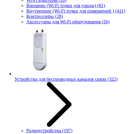
Wi-Fi адаптеры
(20)
Внешние (Wi-Fi точки для улицы)
(81)
Внутренние (Wi-Fi точки для помещений )
(411)
Контроллеры
(28)
Аксессуары для Wi-Fi оборудования
(26)
Устройства для беспроводных каналов связи
(322)
Радиоустройства
(197)