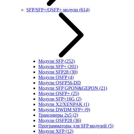
SFP/SFP+/QSFP+ модули
(614)
Модули SFP
(252)
Модули SFP+
(201)
Модули SFP28
(30)
Модули OSFP
(4)
Модули QSFP56-DD
Модули SFP GPON&GEPON
(21)
Модули QSFP+
(25)
Модули SFP+16G
(2)
Модули X2/XENPAK
(1)
Модули DWDM SFP+
(9)
Трансиверы 2x5
(2)
Модули QSFP28
(36)
Программаторы для SFP модулей
(5)
Модули XFP
(12)