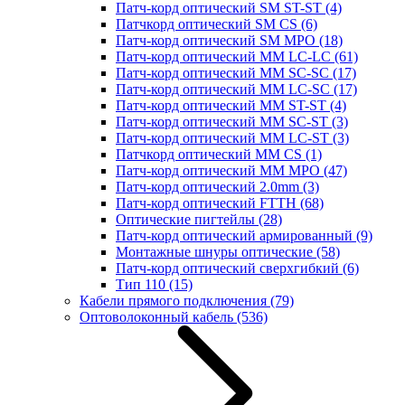
Патч-корд оптический SM ST-ST
(4)
Патчкорд оптический SM CS
(6)
Патч-корд оптический SM MPO
(18)
Патч-корд оптический MM LC-LC
(61)
Патч-корд оптический MM SC-SC
(17)
Патч-корд оптический MM LC-SC
(17)
Патч-корд оптический MM ST-ST
(4)
Патч-корд оптический MM SC-ST
(3)
Патч-корд оптический MM LC-ST
(3)
Патчкорд оптический MM CS
(1)
Патч-корд оптический MM MPO
(47)
Патч-корд оптический 2.0mm
(3)
Патч-корд оптический FTTH
(68)
Оптические пигтейлы
(28)
Патч-корд оптический армированный
(9)
Монтажные шнуры оптические
(58)
Патч-корд оптический сверхгибкий
(6)
Тип 110
(15)
Кабели прямого подключения
(79)
Оптоволоконный кабель
(536)