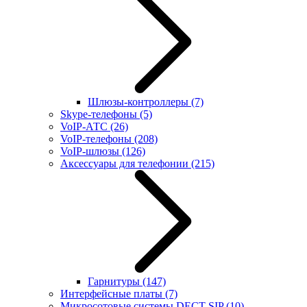
Шлюзы-контроллеры
(7)
Skype-телефоны
(5)
VoIP-АТС
(26)
VoIP-телефоны
(208)
VoIP-шлюзы
(126)
Аксессуары для телефонии
(215)
Гарнитуры
(147)
Интерфейсные платы
(7)
Микросотовые системы DECT SIP
(10)