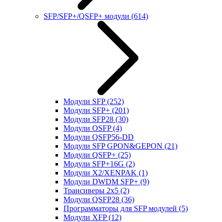
SFP/SFP+/QSFP+ модули
(614)
Модули SFP
(252)
Модули SFP+
(201)
Модули SFP28
(30)
Модули OSFP
(4)
Модули QSFP56-DD
Модули SFP GPON&GEPON
(21)
Модули QSFP+
(25)
Модули SFP+16G
(2)
Модули X2/XENPAK
(1)
Модули DWDM SFP+
(9)
Трансиверы 2x5
(2)
Модули QSFP28
(36)
Программаторы для SFP модулей
(5)
Модули XFP
(12)