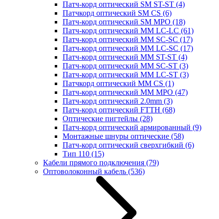
Патч-корд оптический SM ST-ST
(4)
Патчкорд оптический SM CS
(6)
Патч-корд оптический SM MPO
(18)
Патч-корд оптический MM LC-LC
(61)
Патч-корд оптический MM SC-SC
(17)
Патч-корд оптический MM LC-SC
(17)
Патч-корд оптический MM ST-ST
(4)
Патч-корд оптический MM SC-ST
(3)
Патч-корд оптический MM LC-ST
(3)
Патчкорд оптический MM CS
(1)
Патч-корд оптический MM MPO
(47)
Патч-корд оптический 2.0mm
(3)
Патч-корд оптический FTTH
(68)
Оптические пигтейлы
(28)
Патч-корд оптический армированный
(9)
Монтажные шнуры оптические
(58)
Патч-корд оптический сверхгибкий
(6)
Тип 110
(15)
Кабели прямого подключения
(79)
Оптоволоконный кабель
(536)