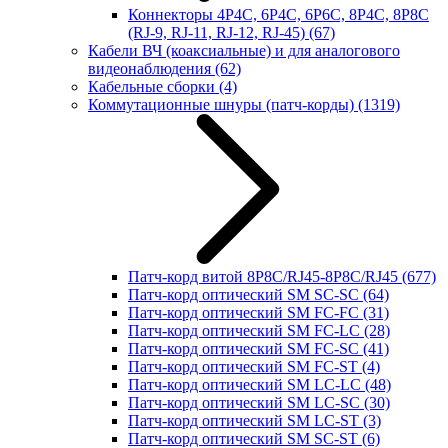
Коннекторы 4P4C, 6P4C, 6P6C, 8P4C, 8P8C
(RJ-9, RJ-11, RJ-12, RJ-45)
(67)
Кабели ВЧ (коаксиальные) и для аналогового
видеонаблюдения
(62)
Кабельные сборки
(4)
Коммутационные шнуры (патч-корды)
(1319)
Патч-корд витой 8P8C/RJ45-8P8C/RJ45
(677)
Патч-корд оптический SM SC-SC
(64)
Патч-корд оптический SM FC-FC
(31)
Патч-корд оптический SM FC-LC
(28)
Патч-корд оптический SM FC-SC
(41)
Патч-корд оптический SM FC-ST
(4)
Патч-корд оптический SM LC-LC
(48)
Патч-корд оптический SM LC-SC
(30)
Патч-корд оптический SM LC-ST
(3)
Патч-корд оптический SM SC-ST
(6)