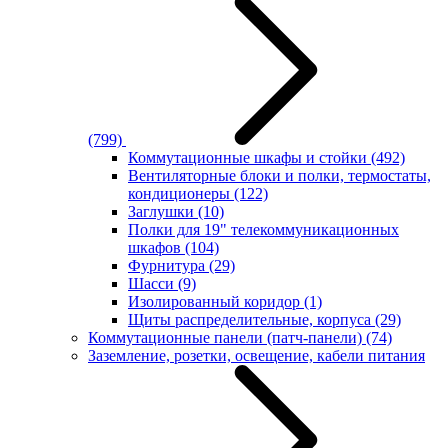
(799)
Коммутационные шкафы и стойки
(492)
Вентиляторные блоки и полки, термостаты,
кондиционеры
(122)
Заглушки
(10)
Полки для 19" телекоммуникационных
шкафов
(104)
Фурнитура
(29)
Шасси
(9)
Изолированный коридор
(1)
Щиты распределительные, корпуса
(29)
Коммутационные панели (патч-панели)
(74)
Заземление, розетки, освещение, кабели питания