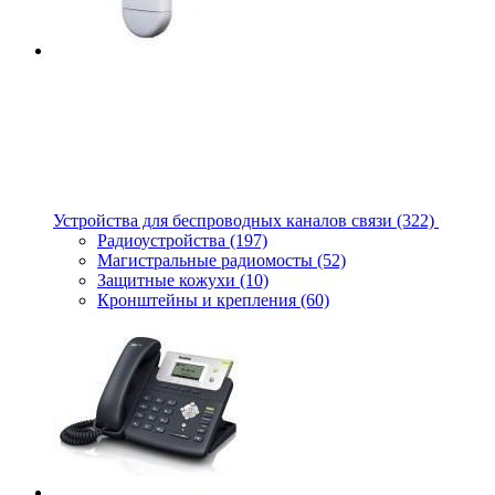
Устройства для беспроводных каналов связи
(322)
Радиоустройства
(197)
Магистральные радиомосты
(52)
Защитные кожухи
(10)
Кронштейны и крепления
(60)