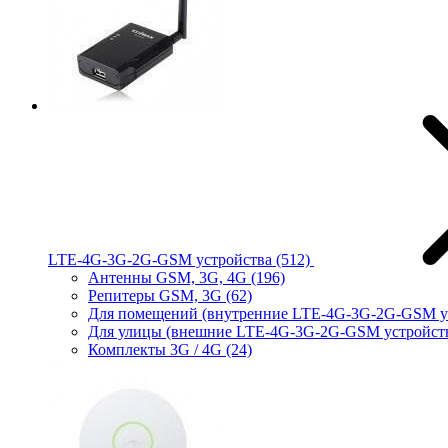
LTE-4G-3G-2G-GSM устройства
(512)
Антенны GSM, 3G, 4G
(196)
Репитеры GSM, 3G
(62)
Для помещений (внутренние LTE-4G-3G-2G-GSM у
Для улицы (внешние LTE-4G-3G-2G-GSM устройст
Комплекты 3G / 4G
(24)