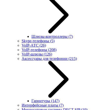
Шлюзы-контроллеры
(7)
Skype-телефоны
(5)
VoIP-АТС
(26)
VoIP-телефоны
(208)
VoIP-шлюзы
(126)
Аксессуары для телефонии
(215)
Гарнитуры
(147)
Интерфейсные платы
(7)
Микросотовые системы DECT SIP
(10)