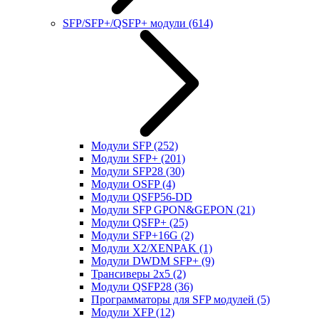
SFP/SFP+/QSFP+ модули
(614)
Модули SFP
(252)
Модули SFP+
(201)
Модули SFP28
(30)
Модули OSFP
(4)
Модули QSFP56-DD
Модули SFP GPON&GEPON
(21)
Модули QSFP+
(25)
Модули SFP+16G
(2)
Модули X2/XENPAK
(1)
Модули DWDM SFP+
(9)
Трансиверы 2x5
(2)
Модули QSFP28
(36)
Программаторы для SFP модулей
(5)
Модули XFP
(12)