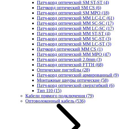
Патч-корд оптический SM ST-ST
(4)
Патчкорд оптический SM CS
(6)
Патч-корд оптический SM MPO
(18)
Патч-корд оптический MM LC-LC
(61)
Патч-корд оптический MM SC-SC
(17)
Патч-корд оптический MM LC-SC
(17)
Патч-корд оптический MM ST-ST
(4)
Патч-корд оптический MM SC-ST
(3)
Патч-корд оптический MM LC-ST
(3)
Патчкорд оптический MM CS
(1)
Патч-корд оптический MM MPO
(47)
Патч-корд оптический 2.0mm
(3)
Патч-корд оптический FTTH
(68)
Оптические пигтейлы
(28)
Патч-корд оптический армированный
(9)
Монтажные шнуры оптические
(58)
Патч-корд оптический сверхгибкий
(6)
Тип 110
(15)
Кабели прямого подключения
(79)
Оптоволоконный кабель
(536)