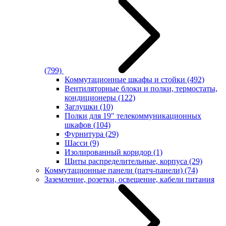
(799)
Коммутационные шкафы и стойки
(492)
Вентиляторные блоки и полки, термостаты,
кондиционеры
(122)
Заглушки
(10)
Полки для 19" телекоммуникационных
шкафов
(104)
Фурнитура
(29)
Шасси
(9)
Изолированный коридор
(1)
Щиты распределительные, корпуса
(29)
Коммутационные панели (патч-панели)
(74)
Заземление, розетки, освещение, кабели питания