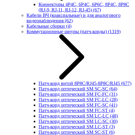
Коннекторы 4P4C, 6P4C, 6P6C, 8P4C, 8P8C
(RJ-9, RJ-11, RJ-12, RJ-45)
(67)
Кабели ВЧ (коаксиальные) и для аналогового
видеонаблюдения
(62)
Кабельные сборки
(4)
Коммутационные шнуры (патч-корды)
(1319)
Патч-корд витой 8P8C/RJ45-8P8C/RJ45
(677)
Патч-корд оптический SM SC-SC
(64)
Патч-корд оптический SM FC-FC
(31)
Патч-корд оптический SM FC-LC
(28)
Патч-корд оптический SM FC-SC
(41)
Патч-корд оптический SM FC-ST
(4)
Патч-корд оптический SM LC-LC
(48)
Патч-корд оптический SM LC-SC
(30)
Патч-корд оптический SM LC-ST
(3)
Патч-корд оптический SM SC-ST
(6)