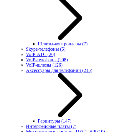
Шлюзы-контроллеры
(7)
Skype-телефоны
(5)
VoIP-АТС
(26)
VoIP-телефоны
(208)
VoIP-шлюзы
(126)
Аксессуары для телефонии
(215)
Гарнитуры
(147)
Интерфейсные платы
(7)
Микросотовые системы DECT SIP
(10)