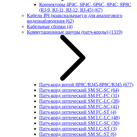
Коннекторы 4P4C, 6P4C, 6P6C, 8P4C, 8P8C
(RJ-9, RJ-11, RJ-12, RJ-45)
(67)
Кабели ВЧ (коаксиальные) и для аналогового
видеонаблюдения
(62)
Кабельные сборки
(4)
Коммутационные шнуры (патч-корды)
(1319)
Патч-корд витой 8P8C/RJ45-8P8C/RJ45
(677)
Патч-корд оптический SM SC-SC
(64)
Патч-корд оптический SM FC-FC
(31)
Патч-корд оптический SM FC-LC
(28)
Патч-корд оптический SM FC-SC
(41)
Патч-корд оптический SM FC-ST
(4)
Патч-корд оптический SM LC-LC
(48)
Патч-корд оптический SM LC-SC
(30)
Патч-корд оптический SM LC-ST
(3)
Патч-корд оптический SM SC-ST
(6)