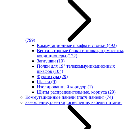
(799)
Коммутационные шкафы и стойки
(492)
Вентиляторные блоки и полки, термостаты,
кондиционеры
(122)
Заглушки
(10)
Полки для 19" телекоммуникационных
шкафов
(104)
Фурнитура
(29)
Шасси
(9)
Изолированный коридор
(1)
Щиты распределительные, корпуса
(29)
Коммутационные панели (патч-панели)
(74)
Заземление, розетки, освещение, кабели питания