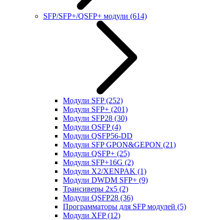
SFP/SFP+/QSFP+ модули
(614)
Модули SFP
(252)
Модули SFP+
(201)
Модули SFP28
(30)
Модули OSFP
(4)
Модули QSFP56-DD
Модули SFP GPON&GEPON
(21)
Модули QSFP+
(25)
Модули SFP+16G
(2)
Модули X2/XENPAK
(1)
Модули DWDM SFP+
(9)
Трансиверы 2x5
(2)
Модули QSFP28
(36)
Программаторы для SFP модулей
(5)
Модули XFP
(12)