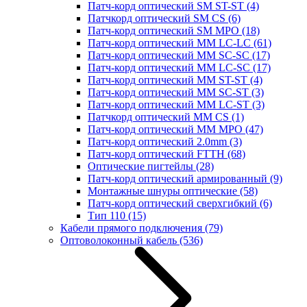
Патч-корд оптический SM ST-ST
(4)
Патчкорд оптический SM CS
(6)
Патч-корд оптический SM MPO
(18)
Патч-корд оптический MM LC-LC
(61)
Патч-корд оптический MM SC-SC
(17)
Патч-корд оптический MM LC-SC
(17)
Патч-корд оптический MM ST-ST
(4)
Патч-корд оптический MM SC-ST
(3)
Патч-корд оптический MM LC-ST
(3)
Патчкорд оптический MM CS
(1)
Патч-корд оптический MM MPO
(47)
Патч-корд оптический 2.0mm
(3)
Патч-корд оптический FTTH
(68)
Оптические пигтейлы
(28)
Патч-корд оптический армированный
(9)
Монтажные шнуры оптические
(58)
Патч-корд оптический сверхгибкий
(6)
Тип 110
(15)
Кабели прямого подключения
(79)
Оптоволоконный кабель
(536)