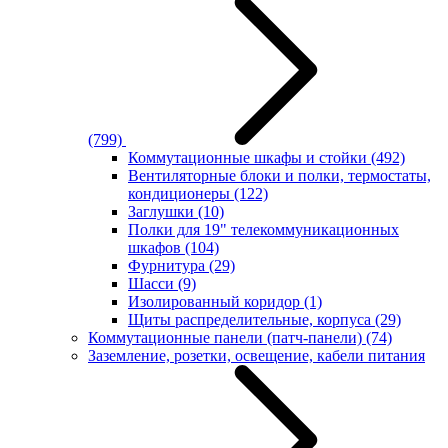
(799)
Коммутационные шкафы и стойки
(492)
Вентиляторные блоки и полки, термостаты,
кондиционеры
(122)
Заглушки
(10)
Полки для 19" телекоммуникационных
шкафов
(104)
Фурнитура
(29)
Шасси
(9)
Изолированный коридор
(1)
Щиты распределительные, корпуса
(29)
Коммутационные панели (патч-панели)
(74)
Заземление, розетки, освещение, кабели питания