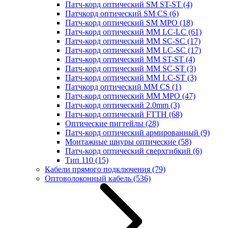
Патч-корд оптический SM ST-ST
(4)
Патчкорд оптический SM CS
(6)
Патч-корд оптический SM MPO
(18)
Патч-корд оптический MM LC-LC
(61)
Патч-корд оптический MM SC-SC
(17)
Патч-корд оптический MM LC-SC
(17)
Патч-корд оптический MM ST-ST
(4)
Патч-корд оптический MM SC-ST
(3)
Патч-корд оптический MM LC-ST
(3)
Патчкорд оптический MM CS
(1)
Патч-корд оптический MM MPO
(47)
Патч-корд оптический 2.0mm
(3)
Патч-корд оптический FTTH
(68)
Оптические пигтейлы
(28)
Патч-корд оптический армированный
(9)
Монтажные шнуры оптические
(58)
Патч-корд оптический сверхгибкий
(6)
Тип 110
(15)
Кабели прямого подключения
(79)
Оптоволоконный кабель
(536)