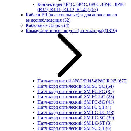
Коннекторы 4P4C, 6P4C, 6P6C, 8P4C, 8P8C
(RJ-9, RJ-11, RJ-12, RJ-45)
(67)
Кабели ВЧ (коаксиальные) и для аналогового
видеонаблюдения
(62)
Кабельные сборки
(4)
Коммутационные шнуры (патч-корды)
(1319)
Патч-корд витой 8P8C/RJ45-8P8C/RJ45
(677)
Патч-корд оптический SM SC-SC
(64)
Патч-корд оптический SM FC-FC
(31)
Патч-корд оптический SM FC-LC
(28)
Патч-корд оптический SM FC-SC
(41)
Патч-корд оптический SM FC-ST
(4)
Патч-корд оптический SM LC-LC
(48)
Патч-корд оптический SM LC-SC
(30)
Патч-корд оптический SM LC-ST
(3)
Патч-корд оптический SM SC-ST
(6)