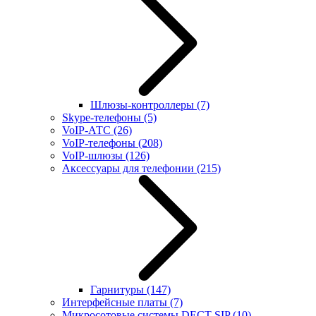
Шлюзы-контроллеры
(7)
Skype-телефоны
(5)
VoIP-АТС
(26)
VoIP-телефоны
(208)
VoIP-шлюзы
(126)
Аксессуары для телефонии
(215)
Гарнитуры
(147)
Интерфейсные платы
(7)
Микросотовые системы DECT SIP
(10)