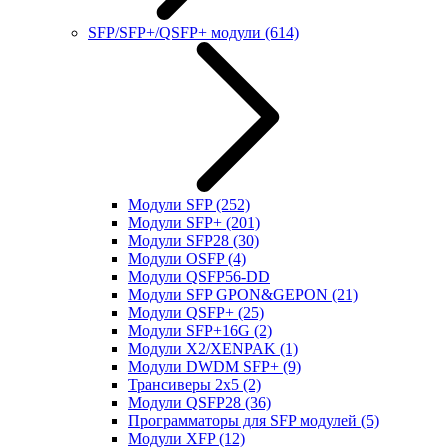
SFP/SFP+/QSFP+ модули
(614)
Модули SFP
(252)
Модули SFP+
(201)
Модули SFP28
(30)
Модули OSFP
(4)
Модули QSFP56-DD
Модули SFP GPON&GEPON
(21)
Модули QSFP+
(25)
Модули SFP+16G
(2)
Модули X2/XENPAK
(1)
Модули DWDM SFP+
(9)
Трансиверы 2x5
(2)
Модули QSFP28
(36)
Программаторы для SFP модулей
(5)
Модули XFP
(12)