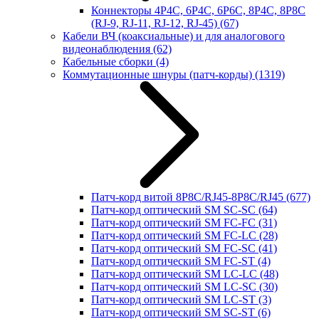
Коннекторы 4P4C, 6P4C, 6P6C, 8P4C, 8P8C
(RJ-9, RJ-11, RJ-12, RJ-45)
(67)
Кабели ВЧ (коаксиальные) и для аналогового
видеонаблюдения
(62)
Кабельные сборки
(4)
Коммутационные шнуры (патч-корды)
(1319)
Патч-корд витой 8P8C/RJ45-8P8C/RJ45
(677)
Патч-корд оптический SM SC-SC
(64)
Патч-корд оптический SM FC-FC
(31)
Патч-корд оптический SM FC-LC
(28)
Патч-корд оптический SM FC-SC
(41)
Патч-корд оптический SM FC-ST
(4)
Патч-корд оптический SM LC-LC
(48)
Патч-корд оптический SM LC-SC
(30)
Патч-корд оптический SM LC-ST
(3)
Патч-корд оптический SM SC-ST
(6)