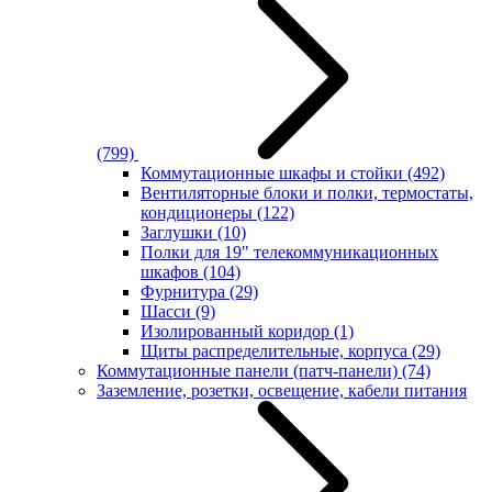
(799)
Коммутационные шкафы и стойки
(492)
Вентиляторные блоки и полки, термостаты,
кондиционеры
(122)
Заглушки
(10)
Полки для 19" телекоммуникационных
шкафов
(104)
Фурнитура
(29)
Шасси
(9)
Изолированный коридор
(1)
Щиты распределительные, корпуса
(29)
Коммутационные панели (патч-панели)
(74)
Заземление, розетки, освещение, кабели питания