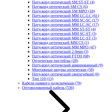
Патч-корд оптический SM ST-ST
(4)
Патчкорд оптический SM CS
(6)
Патч-корд оптический SM MPO
(18)
Патч-корд оптический MM LC-LC
(61)
Патч-корд оптический MM SC-SC
(17)
Патч-корд оптический MM LC-SC
(17)
Патч-корд оптический MM ST-ST
(4)
Патч-корд оптический MM SC-ST
(3)
Патч-корд оптический MM LC-ST
(3)
Патчкорд оптический MM CS
(1)
Патч-корд оптический MM MPO
(47)
Патч-корд оптический 2.0mm
(3)
Патч-корд оптический FTTH
(68)
Оптические пигтейлы
(28)
Патч-корд оптический армированный
(9)
Монтажные шнуры оптические
(58)
Патч-корд оптический сверхгибкий
(6)
Тип 110
(15)
Кабели прямого подключения
(79)
Оптоволоконный кабель
(536)