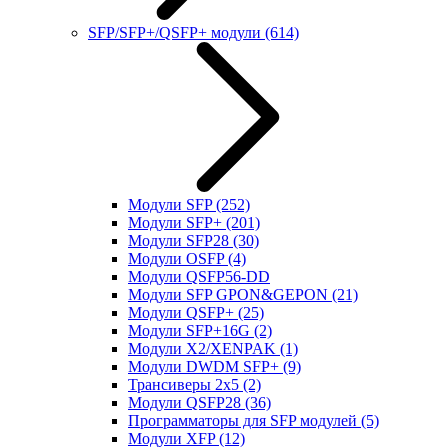
SFP/SFP+/QSFP+ модули
(614)
Модули SFP
(252)
Модули SFP+
(201)
Модули SFP28
(30)
Модули OSFP
(4)
Модули QSFP56-DD
Модули SFP GPON&GEPON
(21)
Модули QSFP+
(25)
Модули SFP+16G
(2)
Модули X2/XENPAK
(1)
Модули DWDM SFP+
(9)
Трансиверы 2x5
(2)
Модули QSFP28
(36)
Программаторы для SFP модулей
(5)
Модули XFP
(12)