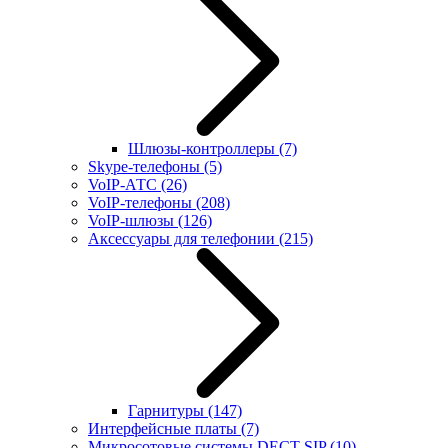
Шлюзы-контроллеры
(7)
Skype-телефоны
(5)
VoIP-АТС
(26)
VoIP-телефоны
(208)
VoIP-шлюзы
(126)
Аксессуары для телефонии
(215)
Гарнитуры
(147)
Интерфейсные платы
(7)
Микросотовые системы DECT SIP
(10)