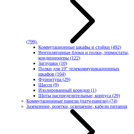
(799)
Коммутационные шкафы и стойки
(492)
Вентиляторные блоки и полки, термостаты,
кондиционеры
(122)
Заглушки
(10)
Полки для 19" телекоммуникационных
шкафов
(104)
Фурнитура
(29)
Шасси
(9)
Изолированный коридор
(1)
Щиты распределительные, корпуса
(29)
Коммутационные панели (патч-панели)
(74)
Заземление, розетки, освещение, кабели питания