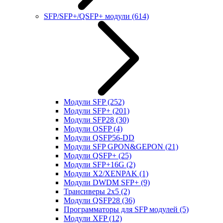
SFP/SFP+/QSFP+ модули
(614)
Модули SFP
(252)
Модули SFP+
(201)
Модули SFP28
(30)
Модули OSFP
(4)
Модули QSFP56-DD
Модули SFP GPON&GEPON
(21)
Модули QSFP+
(25)
Модули SFP+16G
(2)
Модули X2/XENPAK
(1)
Модули DWDM SFP+
(9)
Трансиверы 2x5
(2)
Модули QSFP28
(36)
Программаторы для SFP модулей
(5)
Модули XFP
(12)