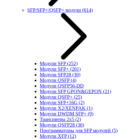
SFP/SFP+/QSFP+ модули
(614)
Модули SFP
(252)
Модули SFP+
(201)
Модули SFP28
(30)
Модули OSFP
(4)
Модули QSFP56-DD
Модули SFP GPON&GEPON
(21)
Модули QSFP+
(25)
Модули SFP+16G
(2)
Модули X2/XENPAK
(1)
Модули DWDM SFP+
(9)
Трансиверы 2x5
(2)
Модули QSFP28
(36)
Программаторы для SFP модулей
(5)
Модули XFP
(12)