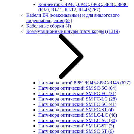
Коннекторы 4P4C, 6P4C, 6P6C, 8P4C, 8P8C
(RJ-9, RJ-11, RJ-12, RJ-45)
(67)
Кабели ВЧ (коаксиальные) и для аналогового
видеонаблюдения
(62)
Кабельные сборки
(4)
Коммутационные шнуры (патч-корды)
(1319)
Патч-корд витой 8P8C/RJ45-8P8C/RJ45
(677)
Патч-корд оптический SM SC-SC
(64)
Патч-корд оптический SM FC-FC
(31)
Патч-корд оптический SM FC-LC
(28)
Патч-корд оптический SM FC-SC
(41)
Патч-корд оптический SM FC-ST
(4)
Патч-корд оптический SM LC-LC
(48)
Патч-корд оптический SM LC-SC
(30)
Патч-корд оптический SM LC-ST
(3)
Патч-корд оптический SM SC-ST
(6)