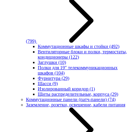
(799)
Коммутационные шкафы и стойки
(492)
Вентиляторные блоки и полки, термостаты,
кондиционеры
(122)
Заглушки
(10)
Полки для 19" телекоммуникационных
шкафов
(104)
Фурнитура
(29)
Шасси
(9)
Изолированный коридор
(1)
Щиты распределительные, корпуса
(29)
Коммутационные панели (патч-панели)
(74)
Заземление, розетки, освещение, кабели питания