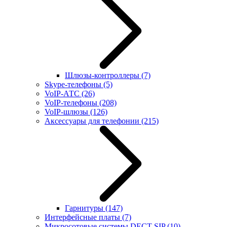
Шлюзы-контроллеры
(7)
Skype-телефоны
(5)
VoIP-АТС
(26)
VoIP-телефоны
(208)
VoIP-шлюзы
(126)
Аксессуары для телефонии
(215)
Гарнитуры
(147)
Интерфейсные платы
(7)
Микросотовые системы DECT SIP
(10)