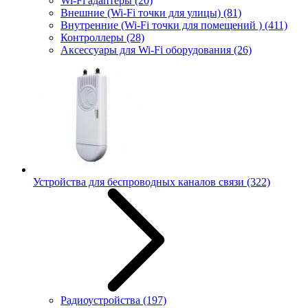
Wi-Fi адаптеры
(20)
Внешние (Wi-Fi точки для улицы)
(81)
Внутренние (Wi-Fi точки для помещений )
(411)
Контроллеры
(28)
Аксессуары для Wi-Fi оборудования
(26)
Устройства для беспроводных каналов связи
(322)
Радиоустройства
(197)