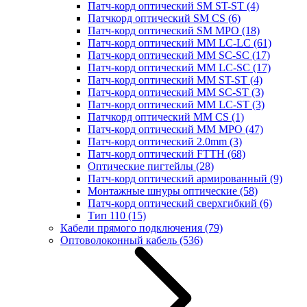
Патч-корд оптический SM ST-ST
(4)
Патчкорд оптический SM CS
(6)
Патч-корд оптический SM MPO
(18)
Патч-корд оптический MM LC-LC
(61)
Патч-корд оптический MM SC-SC
(17)
Патч-корд оптический MM LC-SC
(17)
Патч-корд оптический MM ST-ST
(4)
Патч-корд оптический MM SC-ST
(3)
Патч-корд оптический MM LC-ST
(3)
Патчкорд оптический MM CS
(1)
Патч-корд оптический MM MPO
(47)
Патч-корд оптический 2.0mm
(3)
Патч-корд оптический FTTH
(68)
Оптические пигтейлы
(28)
Патч-корд оптический армированный
(9)
Монтажные шнуры оптические
(58)
Патч-корд оптический сверхгибкий
(6)
Тип 110
(15)
Кабели прямого подключения
(79)
Оптоволоконный кабель
(536)