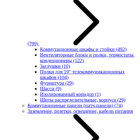
(799)
Коммутационные шкафы и стойки
(492)
Вентиляторные блоки и полки, термостаты,
кондиционеры
(122)
Заглушки
(10)
Полки для 19" телекоммуникационных
шкафов
(104)
Фурнитура
(29)
Шасси
(9)
Изолированный коридор
(1)
Щиты распределительные, корпуса
(29)
Коммутационные панели (патч-панели)
(74)
Заземление, розетки, освещение, кабели питания