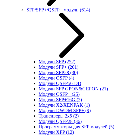
SFP/SFP+/QSFP+ модули
(614)
Модули SFP
(252)
Модули SFP+
(201)
Модули SFP28
(30)
Модули OSFP
(4)
Модули QSFP56-DD
Модули SFP GPON&GEPON
(21)
Модули QSFP+
(25)
Модули SFP+16G
(2)
Модули X2/XENPAK
(1)
Модули DWDM SFP+
(9)
Трансиверы 2x5
(2)
Модули QSFP28
(36)
Программаторы для SFP модулей
(5)
Модули XFP
(12)