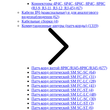
Коннекторы 4P4C, 6P4C, 6P6C, 8P4C, 8P8C
(RJ-9, RJ-11, RJ-12, RJ-45)
(67)
Кабели ВЧ (коаксиальные) и для аналогового
видеонаблюдения
(62)
Кабельные сборки
(4)
Коммутационные шнуры (патч-корды)
(1319)
Патч-корд витой 8P8C/RJ45-8P8C/RJ45
(677)
Патч-корд оптический SM SC-SC
(64)
Патч-корд оптический SM FC-FC
(31)
Патч-корд оптический SM FC-LC
(28)
Патч-корд оптический SM FC-SC
(41)
Патч-корд оптический SM FC-ST
(4)
Патч-корд оптический SM LC-LC
(48)
Патч-корд оптический SM LC-SC
(30)
Патч-корд оптический SM LC-ST
(3)
Патч-корд оптический SM SC-ST
(6)