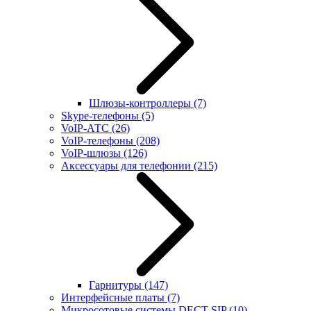
Шлюзы-контроллеры
(7)
Skype-телефоны
(5)
VoIP-АТС
(26)
VoIP-телефоны
(208)
VoIP-шлюзы
(126)
Аксессуары для телефонии
(215)
Гарнитуры
(147)
Интерфейсные платы
(7)
Микросотовые системы DECT SIP
(10)