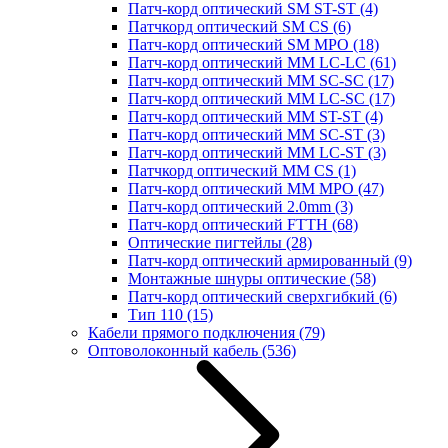
Патч-корд оптический SM ST-ST
(4)
Патчкорд оптический SM CS
(6)
Патч-корд оптический SM MPO
(18)
Патч-корд оптический MM LC-LC
(61)
Патч-корд оптический MM SC-SC
(17)
Патч-корд оптический MM LC-SC
(17)
Патч-корд оптический MM ST-ST
(4)
Патч-корд оптический MM SC-ST
(3)
Патч-корд оптический MM LC-ST
(3)
Патчкорд оптический MM CS
(1)
Патч-корд оптический MM MPO
(47)
Патч-корд оптический 2.0mm
(3)
Патч-корд оптический FTTH
(68)
Оптические пигтейлы
(28)
Патч-корд оптический армированный
(9)
Монтажные шнуры оптические
(58)
Патч-корд оптический сверхгибкий
(6)
Тип 110
(15)
Кабели прямого подключения
(79)
Оптоволоконный кабель
(536)