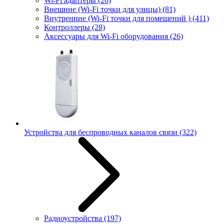
Wi-Fi адаптеры
(20)
Внешние (Wi-Fi точки для улицы)
(81)
Внутренние (Wi-Fi точки для помещений )
(411)
Контроллеры
(28)
Аксессуары для Wi-Fi оборудования
(26)
Устройства для беспроводных каналов связи
(322)
Радиоустройства
(197)