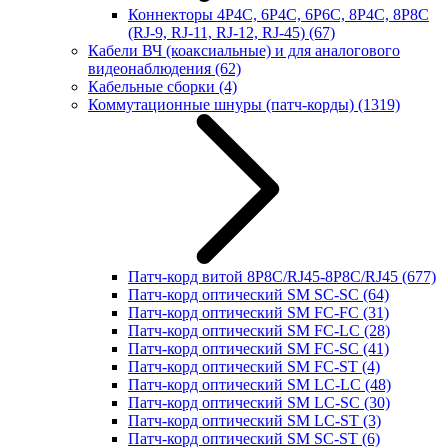
Коннекторы 4P4C, 6P4C, 6P6C, 8P4C, 8P8C
(RJ-9, RJ-11, RJ-12, RJ-45)
(67)
Кабели ВЧ (коаксиальные) и для аналогового
видеонаблюдения
(62)
Кабельные сборки
(4)
Коммутационные шнуры (патч-корды)
(1319)
Патч-корд витой 8P8C/RJ45-8P8C/RJ45
(677)
Патч-корд оптический SM SC-SC
(64)
Патч-корд оптический SM FC-FC
(31)
Патч-корд оптический SM FC-LC
(28)
Патч-корд оптический SM FC-SC
(41)
Патч-корд оптический SM FC-ST
(4)
Патч-корд оптический SM LC-LC
(48)
Патч-корд оптический SM LC-SC
(30)
Патч-корд оптический SM LC-ST
(3)
Патч-корд оптический SM SC-ST
(6)