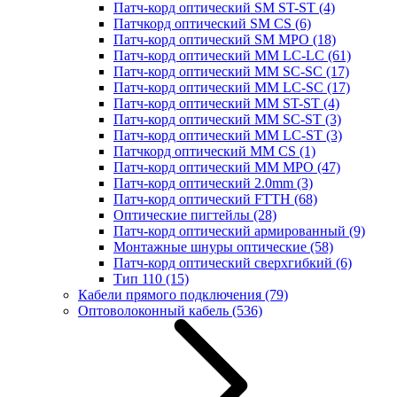
Патч-корд оптический SM ST-ST
(4)
Патчкорд оптический SM CS
(6)
Патч-корд оптический SM MPO
(18)
Патч-корд оптический MM LC-LC
(61)
Патч-корд оптический MM SC-SC
(17)
Патч-корд оптический MM LC-SC
(17)
Патч-корд оптический MM ST-ST
(4)
Патч-корд оптический MM SC-ST
(3)
Патч-корд оптический MM LC-ST
(3)
Патчкорд оптический MM CS
(1)
Патч-корд оптический MM MPO
(47)
Патч-корд оптический 2.0mm
(3)
Патч-корд оптический FTTH
(68)
Оптические пигтейлы
(28)
Патч-корд оптический армированный
(9)
Монтажные шнуры оптические
(58)
Патч-корд оптический сверхгибкий
(6)
Тип 110
(15)
Кабели прямого подключения
(79)
Оптоволоконный кабель
(536)