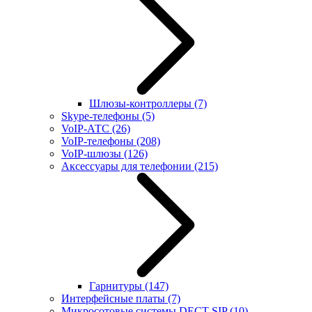
Шлюзы-контроллеры
(7)
Skype-телефоны
(5)
VoIP-АТС
(26)
VoIP-телефоны
(208)
VoIP-шлюзы
(126)
Аксессуары для телефонии
(215)
Гарнитуры
(147)
Интерфейсные платы
(7)
Микросотовые системы DECT SIP
(10)