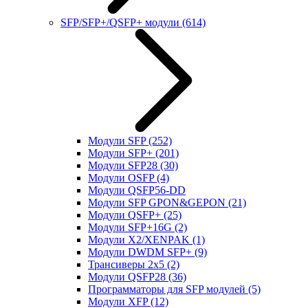
SFP/SFP+/QSFP+ модули
(614)
Модули SFP
(252)
Модули SFP+
(201)
Модули SFP28
(30)
Модули OSFP
(4)
Модули QSFP56-DD
Модули SFP GPON&GEPON
(21)
Модули QSFP+
(25)
Модули SFP+16G
(2)
Модули X2/XENPAK
(1)
Модули DWDM SFP+
(9)
Трансиверы 2x5
(2)
Модули QSFP28
(36)
Программаторы для SFP модулей
(5)
Модули XFP
(12)