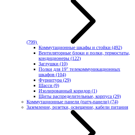
(799)
Коммутационные шкафы и стойки
(492)
Вентиляторные блоки и полки, термостаты,
кондиционеры
(122)
Заглушки
(10)
Полки для 19" телекоммуникационных
шкафов
(104)
Фурнитура
(29)
Шасси
(9)
Изолированный коридор
(1)
Щиты распределительные, корпуса
(29)
Коммутационные панели (патч-панели)
(74)
Заземление, розетки, освещение, кабели питания