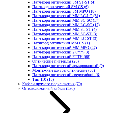
Патч-корд оптический SM ST-ST
(4)
Патчкорд оптический SM CS
(6)
Патч-корд оптический SM MPO
(18)
Патч-корд оптический MM LC-LC
(61)
Патч-корд оптический MM SC-SC
(17)
Патч-корд оптический MM LC-SC
(17)
Патч-корд оптический MM ST-ST
(4)
Патч-корд оптический MM SC-ST
(3)
Патч-корд оптический MM LC-ST
(3)
Патчкорд оптический MM CS
(1)
Патч-корд оптический MM MPO
(47)
Патч-корд оптический 2.0mm
(3)
Патч-корд оптический FTTH
(68)
Оптические пигтейлы
(28)
Патч-корд оптический армированный
(9)
Монтажные шнуры оптические
(58)
Патч-корд оптический сверхгибкий
(6)
Тип 110
(15)
Кабели прямого подключения
(79)
Оптоволоконный кабель
(536)