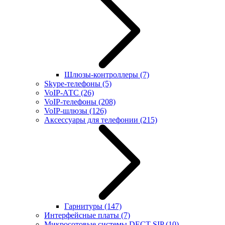
Шлюзы-контроллеры
(7)
Skype-телефоны
(5)
VoIP-АТС
(26)
VoIP-телефоны
(208)
VoIP-шлюзы
(126)
Аксессуары для телефонии
(215)
Гарнитуры
(147)
Интерфейсные платы
(7)
Микросотовые системы DECT SIP
(10)