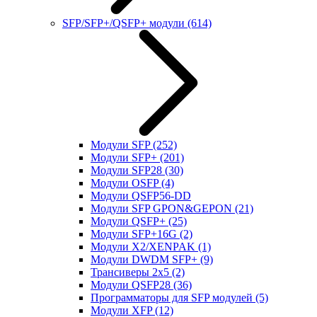
SFP/SFP+/QSFP+ модули
(614)
Модули SFP
(252)
Модули SFP+
(201)
Модули SFP28
(30)
Модули OSFP
(4)
Модули QSFP56-DD
Модули SFP GPON&GEPON
(21)
Модули QSFP+
(25)
Модули SFP+16G
(2)
Модули X2/XENPAK
(1)
Модули DWDM SFP+
(9)
Трансиверы 2x5
(2)
Модули QSFP28
(36)
Программаторы для SFP модулей
(5)
Модули XFP
(12)