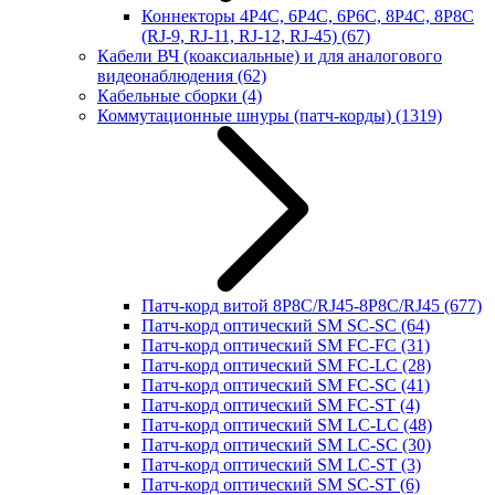
Коннекторы 4P4C, 6P4C, 6P6C, 8P4C, 8P8C
(RJ-9, RJ-11, RJ-12, RJ-45)
(67)
Кабели ВЧ (коаксиальные) и для аналогового
видеонаблюдения
(62)
Кабельные сборки
(4)
Коммутационные шнуры (патч-корды)
(1319)
Патч-корд витой 8P8C/RJ45-8P8C/RJ45
(677)
Патч-корд оптический SM SC-SC
(64)
Патч-корд оптический SM FC-FC
(31)
Патч-корд оптический SM FC-LC
(28)
Патч-корд оптический SM FC-SC
(41)
Патч-корд оптический SM FC-ST
(4)
Патч-корд оптический SM LC-LC
(48)
Патч-корд оптический SM LC-SC
(30)
Патч-корд оптический SM LC-ST
(3)
Патч-корд оптический SM SC-ST
(6)