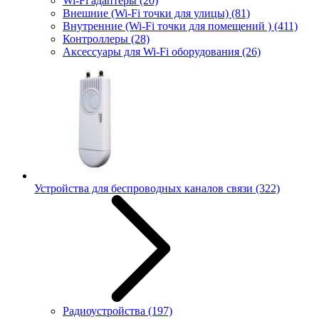
Wi-Fi адаптеры
(20)
Внешние (Wi-Fi точки для улицы)
(81)
Внутренние (Wi-Fi точки для помещений )
(411)
Контроллеры
(28)
Аксессуары для Wi-Fi оборудования
(26)
Устройства для беспроводных каналов связи
(322)
Радиоустройства
(197)