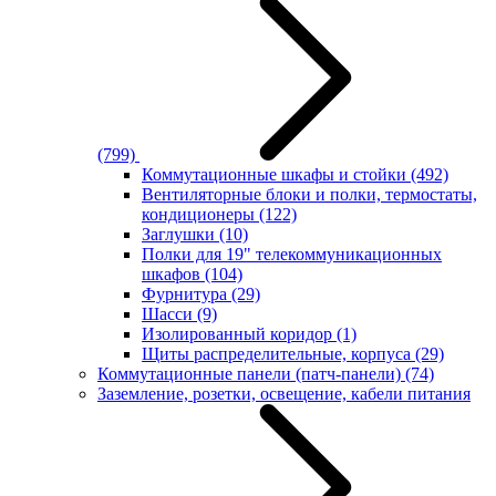
(799)
Коммутационные шкафы и стойки
(492)
Вентиляторные блоки и полки, термостаты,
кондиционеры
(122)
Заглушки
(10)
Полки для 19" телекоммуникационных
шкафов
(104)
Фурнитура
(29)
Шасси
(9)
Изолированный коридор
(1)
Щиты распределительные, корпуса
(29)
Коммутационные панели (патч-панели)
(74)
Заземление, розетки, освещение, кабели питания