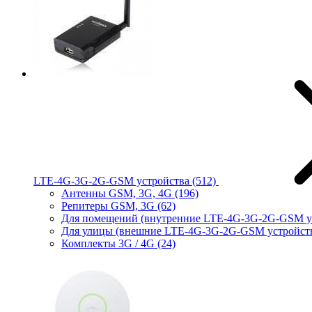
LTE-4G-3G-2G-GSM устройства
(512)
Антенны GSM, 3G, 4G
(196)
Репитеры GSM, 3G
(62)
Для помещений (внутренние LTE-4G-3G-2G-GSM у
Для улицы (внешние LTE-4G-3G-2G-GSM устройст
Комплекты 3G / 4G
(24)