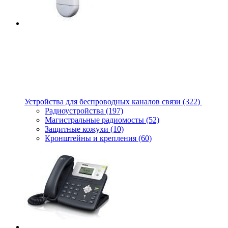
Устройства для беспроводных каналов связи
(322)
Радиоустройства
(197)
Магистральные радиомосты
(52)
Защитные кожухи
(10)
Кронштейны и крепления
(60)