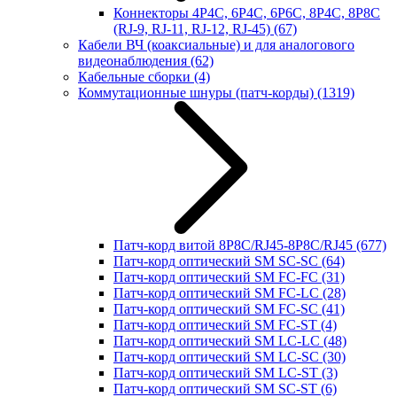
Коннекторы 4P4C, 6P4C, 6P6C, 8P4C, 8P8C
(RJ-9, RJ-11, RJ-12, RJ-45)
(67)
Кабели ВЧ (коаксиальные) и для аналогового
видеонаблюдения
(62)
Кабельные сборки
(4)
Коммутационные шнуры (патч-корды)
(1319)
Патч-корд витой 8P8C/RJ45-8P8C/RJ45
(677)
Патч-корд оптический SM SC-SC
(64)
Патч-корд оптический SM FC-FC
(31)
Патч-корд оптический SM FC-LC
(28)
Патч-корд оптический SM FC-SC
(41)
Патч-корд оптический SM FC-ST
(4)
Патч-корд оптический SM LC-LC
(48)
Патч-корд оптический SM LC-SC
(30)
Патч-корд оптический SM LC-ST
(3)
Патч-корд оптический SM SC-ST
(6)