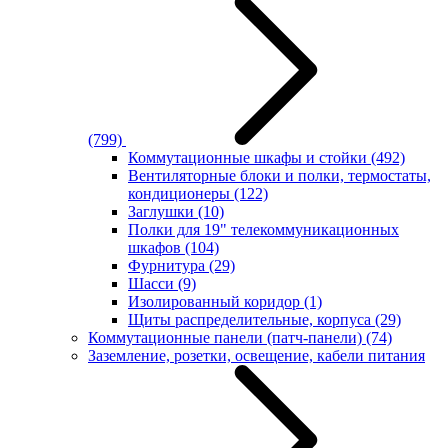
(799)
Коммутационные шкафы и стойки
(492)
Вентиляторные блоки и полки, термостаты,
кондиционеры
(122)
Заглушки
(10)
Полки для 19" телекоммуникационных
шкафов
(104)
Фурнитура
(29)
Шасси
(9)
Изолированный коридор
(1)
Щиты распределительные, корпуса
(29)
Коммутационные панели (патч-панели)
(74)
Заземление, розетки, освещение, кабели питания