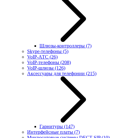
Шлюзы-контроллеры
(7)
Skype-телефоны
(5)
VoIP-АТС
(26)
VoIP-телефоны
(208)
VoIP-шлюзы
(126)
Аксессуары для телефонии
(215)
Гарнитуры
(147)
Интерфейсные платы
(7)
Микросотовые системы DECT SIP
(10)