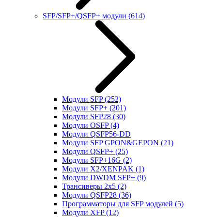
SFP/SFP+/QSFP+ модули
(614)
Модули SFP
(252)
Модули SFP+
(201)
Модули SFP28
(30)
Модули OSFP
(4)
Модули QSFP56-DD
Модули SFP GPON&GEPON
(21)
Модули QSFP+
(25)
Модули SFP+16G
(2)
Модули X2/XENPAK
(1)
Модули DWDM SFP+
(9)
Трансиверы 2x5
(2)
Модули QSFP28
(36)
Программаторы для SFP модулей
(5)
Модули XFP
(12)