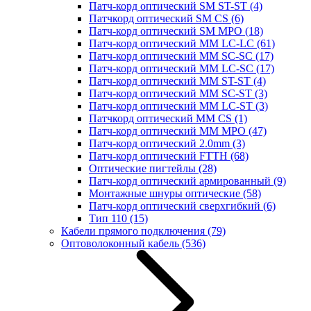
Патч-корд оптический SM ST-ST
(4)
Патчкорд оптический SM CS
(6)
Патч-корд оптический SM MPO
(18)
Патч-корд оптический MM LC-LC
(61)
Патч-корд оптический MM SC-SC
(17)
Патч-корд оптический MM LC-SC
(17)
Патч-корд оптический MM ST-ST
(4)
Патч-корд оптический MM SC-ST
(3)
Патч-корд оптический MM LC-ST
(3)
Патчкорд оптический MM CS
(1)
Патч-корд оптический MM MPO
(47)
Патч-корд оптический 2.0mm
(3)
Патч-корд оптический FTTH
(68)
Оптические пигтейлы
(28)
Патч-корд оптический армированный
(9)
Монтажные шнуры оптические
(58)
Патч-корд оптический сверхгибкий
(6)
Тип 110
(15)
Кабели прямого подключения
(79)
Оптоволоконный кабель
(536)