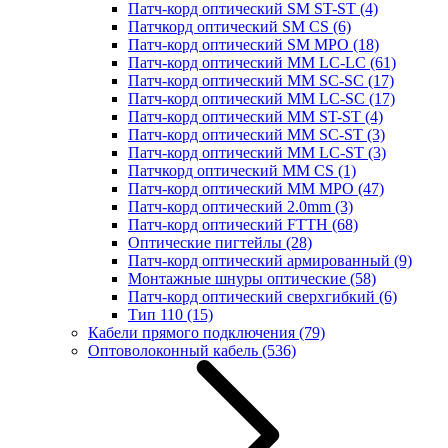
Патч-корд оптический SM ST-ST
(4)
Патчкорд оптический SM CS
(6)
Патч-корд оптический SM MPO
(18)
Патч-корд оптический MM LC-LC
(61)
Патч-корд оптический MM SC-SC
(17)
Патч-корд оптический MM LC-SC
(17)
Патч-корд оптический MM ST-ST
(4)
Патч-корд оптический MM SC-ST
(3)
Патч-корд оптический MM LC-ST
(3)
Патчкорд оптический MM CS
(1)
Патч-корд оптический MM MPO
(47)
Патч-корд оптический 2.0mm
(3)
Патч-корд оптический FTTH
(68)
Оптические пигтейлы
(28)
Патч-корд оптический армированный
(9)
Монтажные шнуры оптические
(58)
Патч-корд оптический сверхгибкий
(6)
Тип 110
(15)
Кабели прямого подключения
(79)
Оптоволоконный кабель
(536)