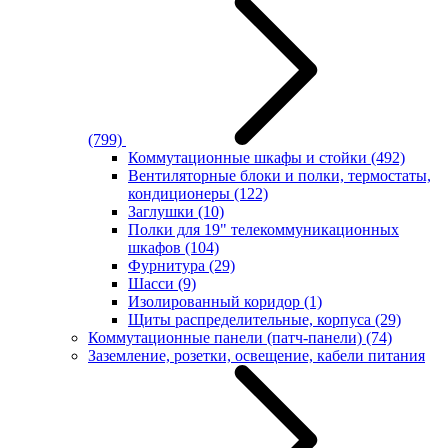
(799)
Коммутационные шкафы и стойки
(492)
Вентиляторные блоки и полки, термостаты,
кондиционеры
(122)
Заглушки
(10)
Полки для 19" телекоммуникационных
шкафов
(104)
Фурнитура
(29)
Шасси
(9)
Изолированный коридор
(1)
Щиты распределительные, корпуса
(29)
Коммутационные панели (патч-панели)
(74)
Заземление, розетки, освещение, кабели питания