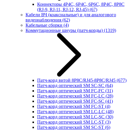
Коннекторы 4P4C, 6P4C, 6P6C, 8P4C, 8P8C
(RJ-9, RJ-11, RJ-12, RJ-45)
(67)
Кабели ВЧ (коаксиальные) и для аналогового
видеонаблюдения
(62)
Кабельные сборки
(4)
Коммутационные шнуры (патч-корды)
(1319)
Патч-корд витой 8P8C/RJ45-8P8C/RJ45
(677)
Патч-корд оптический SM SC-SC
(64)
Патч-корд оптический SM FC-FC
(31)
Патч-корд оптический SM FC-LC
(28)
Патч-корд оптический SM FC-SC
(41)
Патч-корд оптический SM FC-ST
(4)
Патч-корд оптический SM LC-LC
(48)
Патч-корд оптический SM LC-SC
(30)
Патч-корд оптический SM LC-ST
(3)
Патч-корд оптический SM SC-ST
(6)