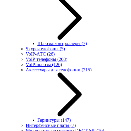
Шлюзы-контроллеры
(7)
Skype-телефоны
(5)
VoIP-АТС
(26)
VoIP-телефоны
(208)
VoIP-шлюзы
(126)
Аксессуары для телефонии
(215)
Гарнитуры
(147)
Интерфейсные платы
(7)
Микросотовые системы DECT SIP
(10)