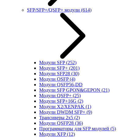
SFP/SFP+/QSFP+ модули
(614)
Модули SFP
(252)
Модули SFP+
(201)
Модули SFP28
(30)
Модули OSFP
(4)
Модули QSFP56-DD
Модули SFP GPON&GEPON
(21)
Модули QSFP+
(25)
Модули SFP+16G
(2)
Модули X2/XENPAK
(1)
Модули DWDM SFP+
(9)
Трансиверы 2x5
(2)
Модули QSFP28
(36)
Программаторы для SFP модулей
(5)
Модули XFP
(12)