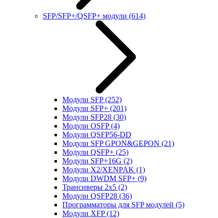
SFP/SFP+/QSFP+ модули
(614)
Модули SFP
(252)
Модули SFP+
(201)
Модули SFP28
(30)
Модули OSFP
(4)
Модули QSFP56-DD
Модули SFP GPON&GEPON
(21)
Модули QSFP+
(25)
Модули SFP+16G
(2)
Модули X2/XENPAK
(1)
Модули DWDM SFP+
(9)
Трансиверы 2x5
(2)
Модули QSFP28
(36)
Программаторы для SFP модулей
(5)
Модули XFP
(12)