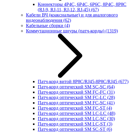
Коннекторы 4P4C, 6P4C, 6P6C, 8P4C, 8P8C
(RJ-9, RJ-11, RJ-12, RJ-45)
(67)
Кабели ВЧ (коаксиальные) и для аналогового
видеонаблюдения
(62)
Кабельные сборки
(4)
Коммутационные шнуры (патч-корды)
(1319)
Патч-корд витой 8P8C/RJ45-8P8C/RJ45
(677)
Патч-корд оптический SM SC-SC
(64)
Патч-корд оптический SM FC-FC
(31)
Патч-корд оптический SM FC-LC
(28)
Патч-корд оптический SM FC-SC
(41)
Патч-корд оптический SM FC-ST
(4)
Патч-корд оптический SM LC-LC
(48)
Патч-корд оптический SM LC-SC
(30)
Патч-корд оптический SM LC-ST
(3)
Патч-корд оптический SM SC-ST
(6)