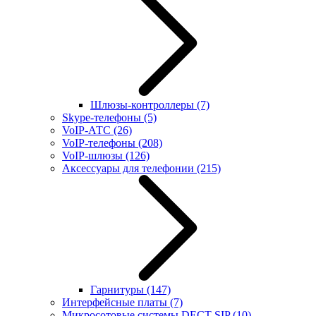
Шлюзы-контроллеры
(7)
Skype-телефоны
(5)
VoIP-АТС
(26)
VoIP-телефоны
(208)
VoIP-шлюзы
(126)
Аксессуары для телефонии
(215)
Гарнитуры
(147)
Интерфейсные платы
(7)
Микросотовые системы DECT SIP
(10)