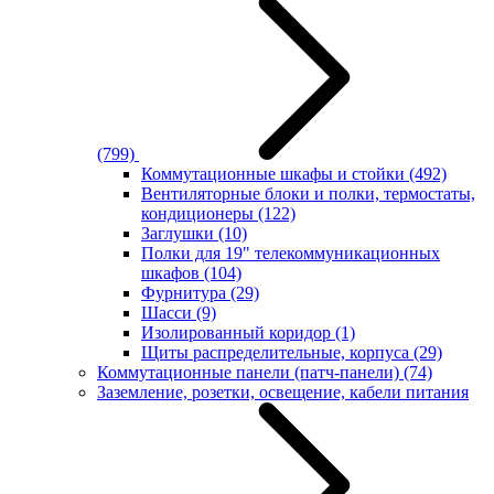
(799)
Коммутационные шкафы и стойки
(492)
Вентиляторные блоки и полки, термостаты,
кондиционеры
(122)
Заглушки
(10)
Полки для 19" телекоммуникационных
шкафов
(104)
Фурнитура
(29)
Шасси
(9)
Изолированный коридор
(1)
Щиты распределительные, корпуса
(29)
Коммутационные панели (патч-панели)
(74)
Заземление, розетки, освещение, кабели питания