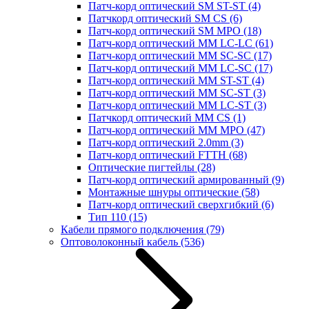
Патч-корд оптический SM ST-ST
(4)
Патчкорд оптический SM CS
(6)
Патч-корд оптический SM MPO
(18)
Патч-корд оптический MM LC-LC
(61)
Патч-корд оптический MM SC-SC
(17)
Патч-корд оптический MM LC-SC
(17)
Патч-корд оптический MM ST-ST
(4)
Патч-корд оптический MM SC-ST
(3)
Патч-корд оптический MM LC-ST
(3)
Патчкорд оптический MM CS
(1)
Патч-корд оптический MM MPO
(47)
Патч-корд оптический 2.0mm
(3)
Патч-корд оптический FTTH
(68)
Оптические пигтейлы
(28)
Патч-корд оптический армированный
(9)
Монтажные шнуры оптические
(58)
Патч-корд оптический сверхгибкий
(6)
Тип 110
(15)
Кабели прямого подключения
(79)
Оптоволоконный кабель
(536)