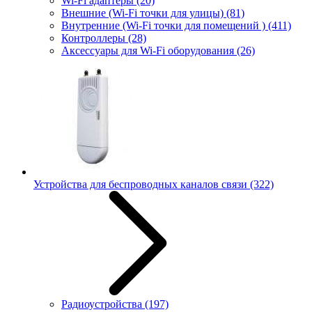
Wi-Fi адаптеры
(20)
Внешние (Wi-Fi точки для улицы)
(81)
Внутренние (Wi-Fi точки для помещений )
(411)
Контроллеры
(28)
Аксессуары для Wi-Fi оборудования
(26)
Устройства для беспроводных каналов связи
(322)
Радиоустройства
(197)