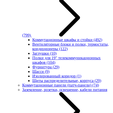
(799)
Коммутационные шкафы и стойки
(492)
Вентиляторные блоки и полки, термостаты,
кондиционеры
(122)
Заглушки
(10)
Полки для 19" телекоммуникационных
шкафов
(104)
Фурнитура
(29)
Шасси
(9)
Изолированный коридор
(1)
Щиты распределительные, корпуса
(29)
Коммутационные панели (патч-панели)
(74)
Заземление, розетки, освещение, кабели питания