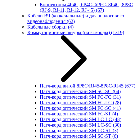
Коннекторы 4P4C, 6P4C, 6P6C, 8P4C, 8P8C
(RJ-9, RJ-11, RJ-12, RJ-45)
(67)
Кабели ВЧ (коаксиальные) и для аналогового
видеонаблюдения
(62)
Кабельные сборки
(4)
Коммутационные шнуры (патч-корды)
(1319)
Патч-корд витой 8P8C/RJ45-8P8C/RJ45
(677)
Патч-корд оптический SM SC-SC
(64)
Патч-корд оптический SM FC-FC
(31)
Патч-корд оптический SM FC-LC
(28)
Патч-корд оптический SM FC-SC
(41)
Патч-корд оптический SM FC-ST
(4)
Патч-корд оптический SM LC-LC
(48)
Патч-корд оптический SM LC-SC
(30)
Патч-корд оптический SM LC-ST
(3)
Патч-корд оптический SM SC-ST
(6)