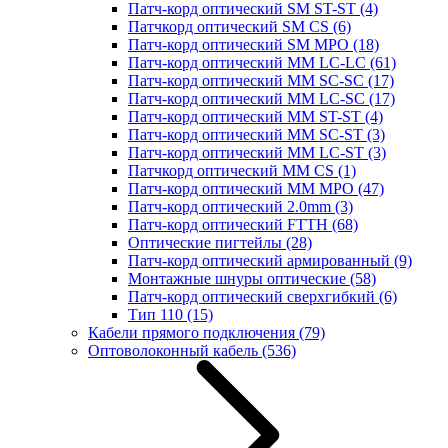
Патч-корд оптический SM ST-ST
(4)
Патчкорд оптический SM CS
(6)
Патч-корд оптический SM MPO
(18)
Патч-корд оптический MM LC-LC
(61)
Патч-корд оптический MM SC-SC
(17)
Патч-корд оптический MM LC-SC
(17)
Патч-корд оптический MM ST-ST
(4)
Патч-корд оптический MM SC-ST
(3)
Патч-корд оптический MM LC-ST
(3)
Патчкорд оптический MM CS
(1)
Патч-корд оптический MM MPO
(47)
Патч-корд оптический 2.0mm
(3)
Патч-корд оптический FTTH
(68)
Оптические пигтейлы
(28)
Патч-корд оптический армированный
(9)
Монтажные шнуры оптические
(58)
Патч-корд оптический сверхгибкий
(6)
Тип 110
(15)
Кабели прямого подключения
(79)
Оптоволоконный кабель
(536)