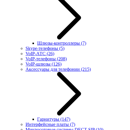
Шлюзы-контроллеры
(7)
Skype-телефоны
(5)
VoIP-АТС
(26)
VoIP-телефоны
(208)
VoIP-шлюзы
(126)
Аксессуары для телефонии
(215)
Гарнитуры
(147)
Интерфейсные платы
(7)
Микросотовые системы DECT SIP
(10)