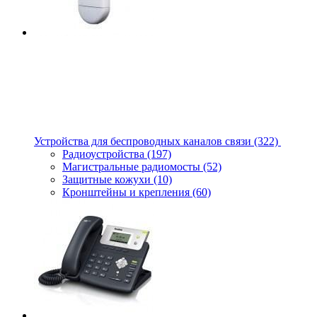
Устройства для беспроводных каналов связи
(322)
Радиоустройства
(197)
Магистральные радиомосты
(52)
Защитные кожухи
(10)
Кронштейны и крепления
(60)