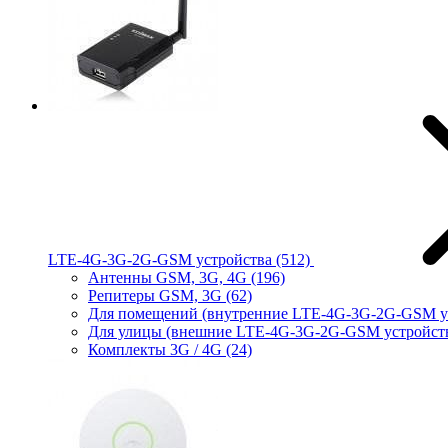
LTE-4G-3G-2G-GSM устройства
(512)
Антенны GSM, 3G, 4G
(196)
Репитеры GSM, 3G
(62)
Для помещений (внутренние LTE-4G-3G-2G-GSM у
Для улицы (внешние LTE-4G-3G-2G-GSM устройст
Комплекты 3G / 4G
(24)