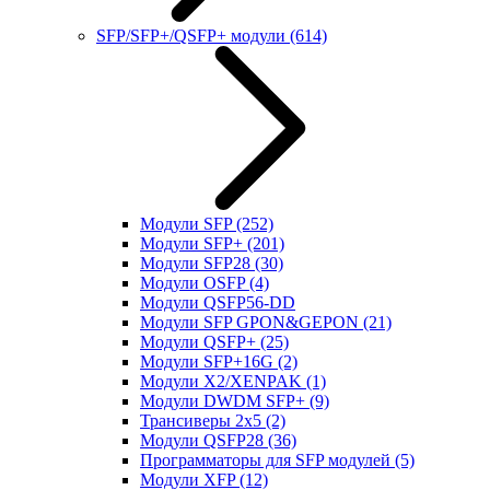
SFP/SFP+/QSFP+ модули
(614)
Модули SFP
(252)
Модули SFP+
(201)
Модули SFP28
(30)
Модули OSFP
(4)
Модули QSFP56-DD
Модули SFP GPON&GEPON
(21)
Модули QSFP+
(25)
Модули SFP+16G
(2)
Модули X2/XENPAK
(1)
Модули DWDM SFP+
(9)
Трансиверы 2x5
(2)
Модули QSFP28
(36)
Программаторы для SFP модулей
(5)
Модули XFP
(12)