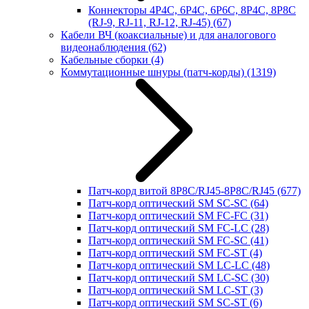
Коннекторы 4P4C, 6P4C, 6P6C, 8P4C, 8P8C
(RJ-9, RJ-11, RJ-12, RJ-45)
(67)
Кабели ВЧ (коаксиальные) и для аналогового
видеонаблюдения
(62)
Кабельные сборки
(4)
Коммутационные шнуры (патч-корды)
(1319)
Патч-корд витой 8P8C/RJ45-8P8C/RJ45
(677)
Патч-корд оптический SM SC-SC
(64)
Патч-корд оптический SM FC-FC
(31)
Патч-корд оптический SM FC-LC
(28)
Патч-корд оптический SM FC-SC
(41)
Патч-корд оптический SM FC-ST
(4)
Патч-корд оптический SM LC-LC
(48)
Патч-корд оптический SM LC-SC
(30)
Патч-корд оптический SM LC-ST
(3)
Патч-корд оптический SM SC-ST
(6)