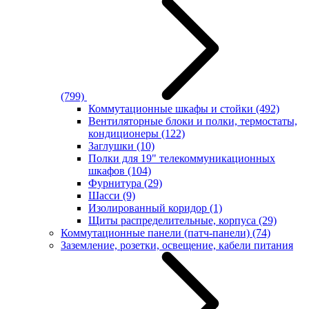
(799)
Коммутационные шкафы и стойки
(492)
Вентиляторные блоки и полки, термостаты,
кондиционеры
(122)
Заглушки
(10)
Полки для 19" телекоммуникационных
шкафов
(104)
Фурнитура
(29)
Шасси
(9)
Изолированный коридор
(1)
Щиты распределительные, корпуса
(29)
Коммутационные панели (патч-панели)
(74)
Заземление, розетки, освещение, кабели питания