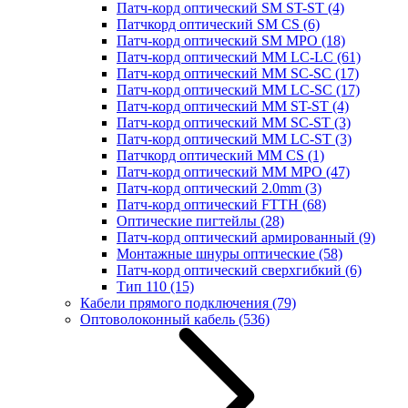
Патч-корд оптический SM ST-ST
(4)
Патчкорд оптический SM CS
(6)
Патч-корд оптический SM MPO
(18)
Патч-корд оптический MM LC-LC
(61)
Патч-корд оптический MM SC-SC
(17)
Патч-корд оптический MM LC-SC
(17)
Патч-корд оптический MM ST-ST
(4)
Патч-корд оптический MM SC-ST
(3)
Патч-корд оптический MM LC-ST
(3)
Патчкорд оптический MM CS
(1)
Патч-корд оптический MM MPO
(47)
Патч-корд оптический 2.0mm
(3)
Патч-корд оптический FTTH
(68)
Оптические пигтейлы
(28)
Патч-корд оптический армированный
(9)
Монтажные шнуры оптические
(58)
Патч-корд оптический сверхгибкий
(6)
Тип 110
(15)
Кабели прямого подключения
(79)
Оптоволоконный кабель
(536)