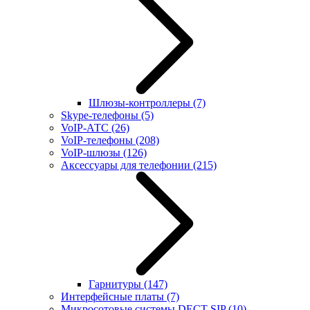
Шлюзы-контроллеры
(7)
Skype-телефоны
(5)
VoIP-АТС
(26)
VoIP-телефоны
(208)
VoIP-шлюзы
(126)
Аксессуары для телефонии
(215)
Гарнитуры
(147)
Интерфейсные платы
(7)
Микросотовые системы DECT SIP
(10)