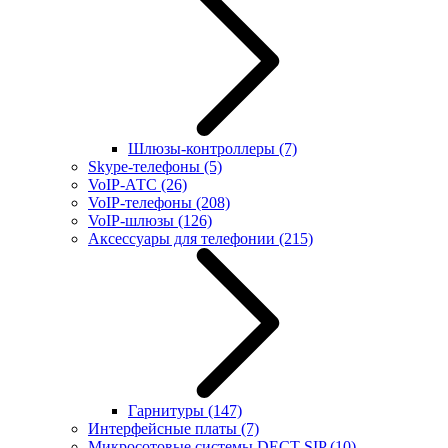
Шлюзы-контроллеры
(7)
Skype-телефоны
(5)
VoIP-АТС
(26)
VoIP-телефоны
(208)
VoIP-шлюзы
(126)
Аксессуары для телефонии
(215)
Гарнитуры
(147)
Интерфейсные платы
(7)
Микросотовые системы DECT SIP
(10)