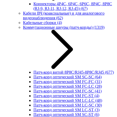
Коннекторы 4P4C, 6P4C, 6P6C, 8P4C, 8P8C
(RJ-9, RJ-11, RJ-12, RJ-45)
(67)
Кабели ВЧ (коаксиальные) и для аналогового
видеонаблюдения
(62)
Кабельные сборки
(4)
Коммутационные шнуры (патч-корды)
(1319)
Патч-корд витой 8P8C/RJ45-8P8C/RJ45
(677)
Патч-корд оптический SM SC-SC
(64)
Патч-корд оптический SM FC-FC
(31)
Патч-корд оптический SM FC-LC
(28)
Патч-корд оптический SM FC-SC
(41)
Патч-корд оптический SM FC-ST
(4)
Патч-корд оптический SM LC-LC
(48)
Патч-корд оптический SM LC-SC
(30)
Патч-корд оптический SM LC-ST
(3)
Патч-корд оптический SM SC-ST
(6)