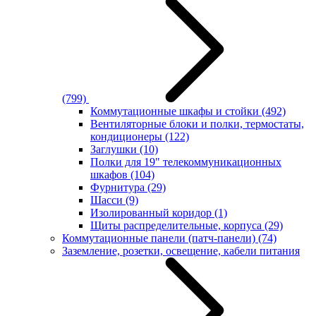
(799)
Коммутационные шкафы и стойки
(492)
Вентиляторные блоки и полки, термостаты,
кондиционеры
(122)
Заглушки
(10)
Полки для 19" телекоммуникационных
шкафов
(104)
Фурнитура
(29)
Шасси
(9)
Изолированный коридор
(1)
Щиты распределительные, корпуса
(29)
Коммутационные панели (патч-панели)
(74)
Заземление, розетки, освещение, кабели питания