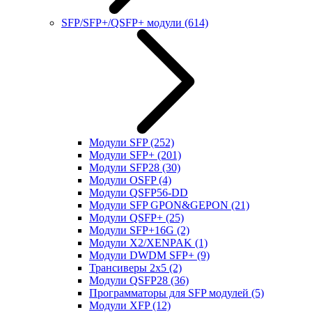
SFP/SFP+/QSFP+ модули
(614)
Модули SFP
(252)
Модули SFP+
(201)
Модули SFP28
(30)
Модули OSFP
(4)
Модули QSFP56-DD
Модули SFP GPON&GEPON
(21)
Модули QSFP+
(25)
Модули SFP+16G
(2)
Модули X2/XENPAK
(1)
Модули DWDM SFP+
(9)
Трансиверы 2x5
(2)
Модули QSFP28
(36)
Программаторы для SFP модулей
(5)
Модули XFP
(12)