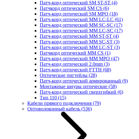
Патч-корд оптический SM ST-ST
(4)
Патчкорд оптический SM CS
(6)
Патч-корд оптический SM MPO
(18)
Патч-корд оптический MM LC-LC
(61)
Патч-корд оптический MM SC-SC
(17)
Патч-корд оптический MM LC-SC
(17)
Патч-корд оптический MM ST-ST
(4)
Патч-корд оптический MM SC-ST
(3)
Патч-корд оптический MM LC-ST
(3)
Патчкорд оптический MM CS
(1)
Патч-корд оптический MM MPO
(47)
Патч-корд оптический 2.0mm
(3)
Патч-корд оптический FTTH
(68)
Оптические пигтейлы
(28)
Патч-корд оптический армированный
(9)
Монтажные шнуры оптические
(58)
Патч-корд оптический сверхгибкий
(6)
Тип 110
(15)
Кабели прямого подключения
(79)
Оптоволоконный кабель
(536)