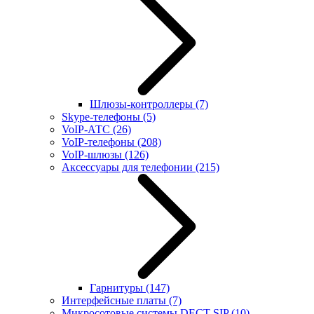
Шлюзы-контроллеры
(7)
Skype-телефоны
(5)
VoIP-АТС
(26)
VoIP-телефоны
(208)
VoIP-шлюзы
(126)
Аксессуары для телефонии
(215)
Гарнитуры
(147)
Интерфейсные платы
(7)
Микросотовые системы DECT SIP
(10)