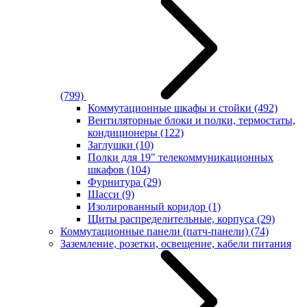
(799)
Коммутационные шкафы и стойки
(492)
Вентиляторные блоки и полки, термостаты,
кондиционеры
(122)
Заглушки
(10)
Полки для 19" телекоммуникационных
шкафов
(104)
Фурнитура
(29)
Шасси
(9)
Изолированный коридор
(1)
Щиты распределительные, корпуса
(29)
Коммутационные панели (патч-панели)
(74)
Заземление, розетки, освещение, кабели питания