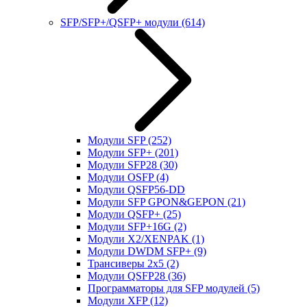
SFP/SFP+/QSFP+ модули
(614)
Модули SFP
(252)
Модули SFP+
(201)
Модули SFP28
(30)
Модули OSFP
(4)
Модули QSFP56-DD
Модули SFP GPON&GEPON
(21)
Модули QSFP+
(25)
Модули SFP+16G
(2)
Модули X2/XENPAK
(1)
Модули DWDM SFP+
(9)
Трансиверы 2x5
(2)
Модули QSFP28
(36)
Программаторы для SFP модулей
(5)
Модули XFP
(12)