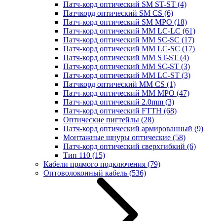
Патч-корд оптический SM ST-ST
(4)
Патчкорд оптический SM CS
(6)
Патч-корд оптический SM MPO
(18)
Патч-корд оптический MM LC-LC
(61)
Патч-корд оптический MM SC-SC
(17)
Патч-корд оптический MM LC-SC
(17)
Патч-корд оптический MM ST-ST
(4)
Патч-корд оптический MM SC-ST
(3)
Патч-корд оптический MM LC-ST
(3)
Патчкорд оптический MM CS
(1)
Патч-корд оптический MM MPO
(47)
Патч-корд оптический 2.0mm
(3)
Патч-корд оптический FTTH
(68)
Оптические пигтейлы
(28)
Патч-корд оптический армированный
(9)
Монтажные шнуры оптические
(58)
Патч-корд оптический сверхгибкий
(6)
Тип 110
(15)
Кабели прямого подключения
(79)
Оптоволоконный кабель
(536)