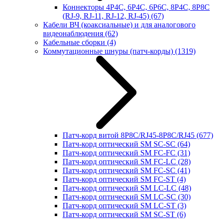
Коннекторы 4P4C, 6P4C, 6P6C, 8P4C, 8P8C
(RJ-9, RJ-11, RJ-12, RJ-45)
(67)
Кабели ВЧ (коаксиальные) и для аналогового
видеонаблюдения
(62)
Кабельные сборки
(4)
Коммутационные шнуры (патч-корды)
(1319)
Патч-корд витой 8P8C/RJ45-8P8C/RJ45
(677)
Патч-корд оптический SM SC-SC
(64)
Патч-корд оптический SM FC-FC
(31)
Патч-корд оптический SM FC-LC
(28)
Патч-корд оптический SM FC-SC
(41)
Патч-корд оптический SM FC-ST
(4)
Патч-корд оптический SM LC-LC
(48)
Патч-корд оптический SM LC-SC
(30)
Патч-корд оптический SM LC-ST
(3)
Патч-корд оптический SM SC-ST
(6)