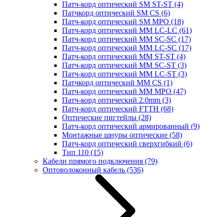
Патч-корд оптический SM ST-ST
(4)
Патчкорд оптический SM CS
(6)
Патч-корд оптический SM MPO
(18)
Патч-корд оптический MM LC-LC
(61)
Патч-корд оптический MM SC-SC
(17)
Патч-корд оптический MM LC-SC
(17)
Патч-корд оптический MM ST-ST
(4)
Патч-корд оптический MM SC-ST
(3)
Патч-корд оптический MM LC-ST
(3)
Патчкорд оптический MM CS
(1)
Патч-корд оптический MM MPO
(47)
Патч-корд оптический 2.0mm
(3)
Патч-корд оптический FTTH
(68)
Оптические пигтейлы
(28)
Патч-корд оптический армированный
(9)
Монтажные шнуры оптические
(58)
Патч-корд оптический сверхгибкий
(6)
Тип 110
(15)
Кабели прямого подключения
(79)
Оптоволоконный кабель
(536)