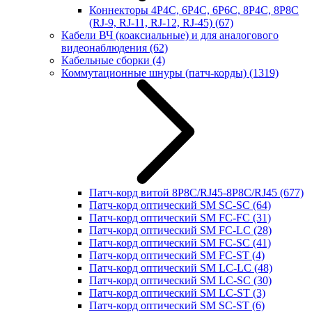
Коннекторы 4P4C, 6P4C, 6P6C, 8P4C, 8P8C
(RJ-9, RJ-11, RJ-12, RJ-45)
(67)
Кабели ВЧ (коаксиальные) и для аналогового
видеонаблюдения
(62)
Кабельные сборки
(4)
Коммутационные шнуры (патч-корды)
(1319)
Патч-корд витой 8P8C/RJ45-8P8C/RJ45
(677)
Патч-корд оптический SM SC-SC
(64)
Патч-корд оптический SM FC-FC
(31)
Патч-корд оптический SM FC-LC
(28)
Патч-корд оптический SM FC-SC
(41)
Патч-корд оптический SM FC-ST
(4)
Патч-корд оптический SM LC-LC
(48)
Патч-корд оптический SM LC-SC
(30)
Патч-корд оптический SM LC-ST
(3)
Патч-корд оптический SM SC-ST
(6)