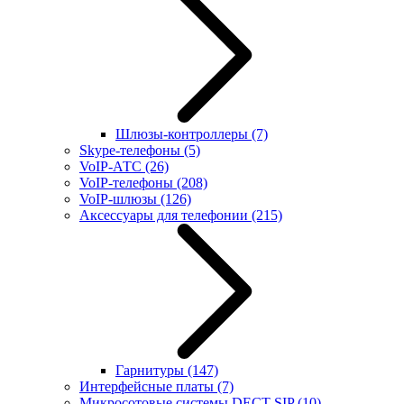
Шлюзы-контроллеры
(7)
Skype-телефоны
(5)
VoIP-АТС
(26)
VoIP-телефоны
(208)
VoIP-шлюзы
(126)
Аксессуары для телефонии
(215)
Гарнитуры
(147)
Интерфейсные платы
(7)
Микросотовые системы DECT SIP
(10)