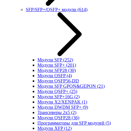
SFP/SFP+/QSFP+ модули
(614)
Модули SFP
(252)
Модули SFP+
(201)
Модули SFP28
(30)
Модули OSFP
(4)
Модули QSFP56-DD
Модули SFP GPON&GEPON
(21)
Модули QSFP+
(25)
Модули SFP+16G
(2)
Модули X2/XENPAK
(1)
Модули DWDM SFP+
(9)
Трансиверы 2x5
(2)
Модули QSFP28
(36)
Программаторы для SFP модулей
(5)
Модули XFP
(12)