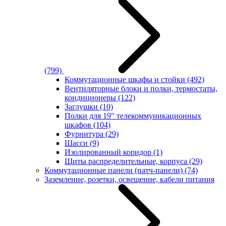
(799)
Коммутационные шкафы и стойки
(492)
Вентиляторные блоки и полки, термостаты,
кондиционеры
(122)
Заглушки
(10)
Полки для 19" телекоммуникационных
шкафов
(104)
Фурнитура
(29)
Шасси
(9)
Изолированный коридор
(1)
Щиты распределительные, корпуса
(29)
Коммутационные панели (патч-панели)
(74)
Заземление, розетки, освещение, кабели питания