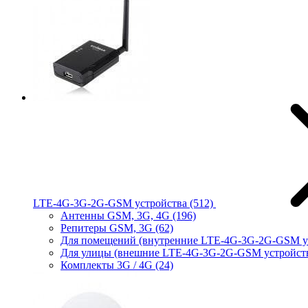
LTE-4G-3G-2G-GSM устройства
(512)
Антенны GSM, 3G, 4G
(196)
Репитеры GSM, 3G
(62)
Для помещений (внутренние LTE-4G-3G-2G-GSM у
Для улицы (внешние LTE-4G-3G-2G-GSM устройст
Комплекты 3G / 4G
(24)