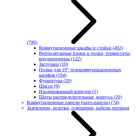
(799)
Коммутационные шкафы и стойки
(492)
Вентиляторные блоки и полки, термостаты,
кондиционеры
(122)
Заглушки
(10)
Полки для 19" телекоммуникационных
шкафов
(104)
Фурнитура
(29)
Шасси
(9)
Изолированный коридор
(1)
Щиты распределительные, корпуса
(29)
Коммутационные панели (патч-панели)
(74)
Заземление, розетки, освещение, кабели питания