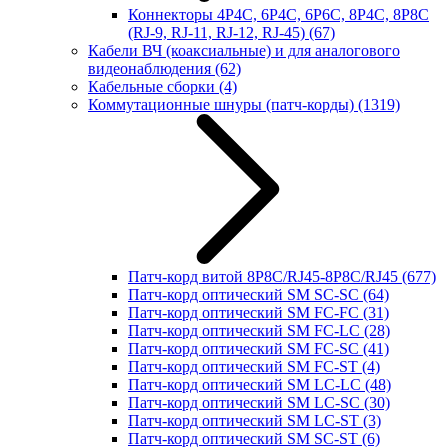
Коннекторы 4P4C, 6P4C, 6P6C, 8P4C, 8P8C
(RJ-9, RJ-11, RJ-12, RJ-45)
(67)
Кабели ВЧ (коаксиальные) и для аналогового
видеонаблюдения
(62)
Кабельные сборки
(4)
Коммутационные шнуры (патч-корды)
(1319)
Патч-корд витой 8P8C/RJ45-8P8C/RJ45
(677)
Патч-корд оптический SM SC-SC
(64)
Патч-корд оптический SM FC-FC
(31)
Патч-корд оптический SM FC-LC
(28)
Патч-корд оптический SM FC-SC
(41)
Патч-корд оптический SM FC-ST
(4)
Патч-корд оптический SM LC-LC
(48)
Патч-корд оптический SM LC-SC
(30)
Патч-корд оптический SM LC-ST
(3)
Патч-корд оптический SM SC-ST
(6)