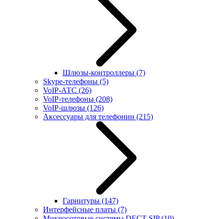
Шлюзы-контроллеры
(7)
Skype-телефоны
(5)
VoIP-АТС
(26)
VoIP-телефоны
(208)
VoIP-шлюзы
(126)
Аксессуары для телефонии
(215)
Гарнитуры
(147)
Интерфейсные платы
(7)
Микросотовые системы DECT SIP
(10)