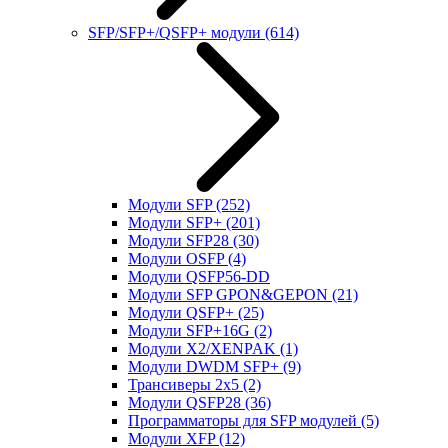
SFP/SFP+/QSFP+ модули
(614)
Модули SFP
(252)
Модули SFP+
(201)
Модули SFP28
(30)
Модули OSFP
(4)
Модули QSFP56-DD
Модули SFP GPON&GEPON
(21)
Модули QSFP+
(25)
Модули SFP+16G
(2)
Модули X2/XENPAK
(1)
Модули DWDM SFP+
(9)
Трансиверы 2x5
(2)
Модули QSFP28
(36)
Программаторы для SFP модулей
(5)
Модули XFP
(12)