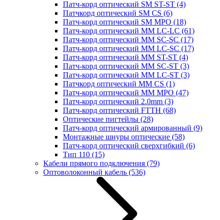
Патч-корд оптический SM ST-ST
(4)
Патчкорд оптический SM CS
(6)
Патч-корд оптический SM MPO
(18)
Патч-корд оптический MM LC-LC
(61)
Патч-корд оптический MM SC-SC
(17)
Патч-корд оптический MM LC-SC
(17)
Патч-корд оптический MM ST-ST
(4)
Патч-корд оптический MM SC-ST
(3)
Патч-корд оптический MM LC-ST
(3)
Патчкорд оптический MM CS
(1)
Патч-корд оптический MM MPO
(47)
Патч-корд оптический 2.0mm
(3)
Патч-корд оптический FTTH
(68)
Оптические пигтейлы
(28)
Патч-корд оптический армированный
(9)
Монтажные шнуры оптические
(58)
Патч-корд оптический сверхгибкий
(6)
Тип 110
(15)
Кабели прямого подключения
(79)
Оптоволоконный кабель
(536)