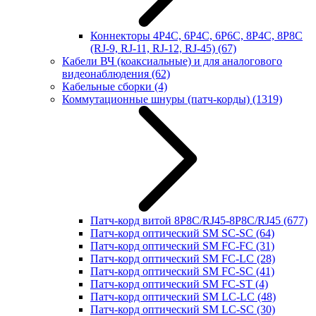
Коннекторы 4P4C, 6P4C, 6P6C, 8P4C, 8P8C
(RJ-9, RJ-11, RJ-12, RJ-45)
(67)
Кабели ВЧ (коаксиальные) и для аналогового
видеонаблюдения
(62)
Кабельные сборки
(4)
Коммутационные шнуры (патч-корды)
(1319)
Патч-корд витой 8P8C/RJ45-8P8C/RJ45
(677)
Патч-корд оптический SM SC-SC
(64)
Патч-корд оптический SM FC-FC
(31)
Патч-корд оптический SM FC-LC
(28)
Патч-корд оптический SM FC-SC
(41)
Патч-корд оптический SM FC-ST
(4)
Патч-корд оптический SM LC-LC
(48)
Патч-корд оптический SM LC-SC
(30)