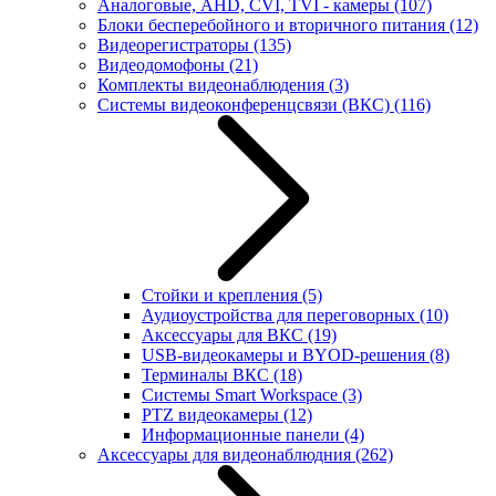
Аналоговые, AHD, CVI, TVI - камеры
(107)
Блоки бесперебойного и вторичного питания
(12)
Видеорегистраторы
(135)
Видеодомофоны
(21)
Комплекты видеонаблюдения
(3)
Системы видеоконференцсвязи (ВКС)
(116)
Стойки и крепления
(5)
Аудиоустройства для переговорных
(10)
Аксессуары для ВКС
(19)
USB-видеокамеры и BYOD-решения
(8)
Терминалы ВКС
(18)
Системы Smart Workspace
(3)
PTZ видеокамеры
(12)
Информационные панели
(4)
Аксессуары для видеонаблюдния
(262)