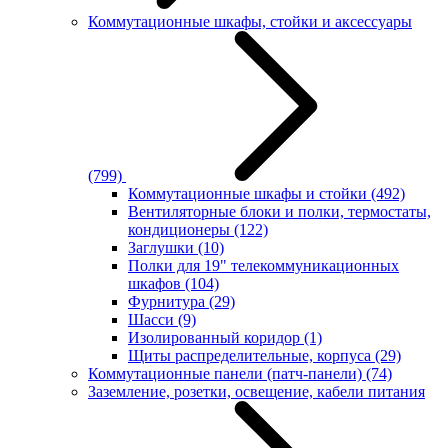
Коммутационные шкафы, стойки и аксессуары
(799)
Коммутационные шкафы и стойки
(492)
Вентиляторные блоки и полки, термостаты,
кондиционеры
(122)
Заглушки
(10)
Полки для 19" телекоммуникационных
шкафов
(104)
Фурнитура
(29)
Шасси
(9)
Изолированный коридор
(1)
Щиты распределительные, корпуса
(29)
Коммутационные панели (патч-панели)
(74)
Заземление, розетки, освещение, кабели питания