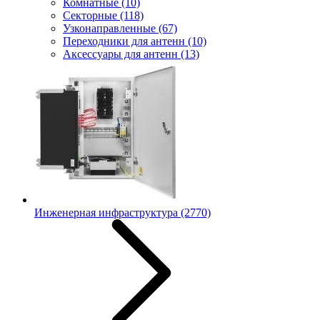
Комнатные
(10)
Секторные
(118)
Узконаправленные
(67)
Переходники для антенн
(10)
Аксессуары для антенн
(13)
Инженерная инфраструктура
(2770)