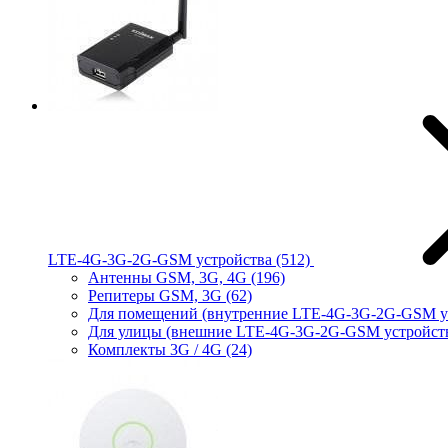
LTE-4G-3G-2G-GSM устройства
(512)
Антенны GSM, 3G, 4G
(196)
Репитеры GSM, 3G
(62)
Для помещений (внутренние LTE-4G-3G-2G-GSM у
Для улицы (внешние LTE-4G-3G-2G-GSM устройст
Комплекты 3G / 4G
(24)