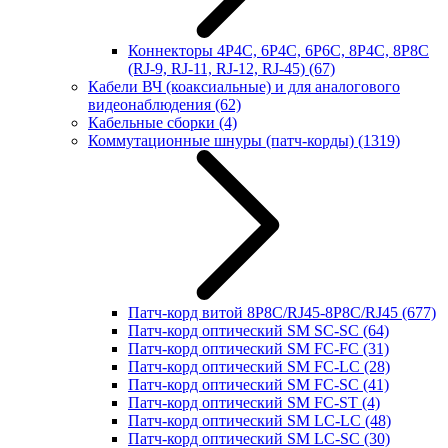
Коннекторы 4P4C, 6P4C, 6P6C, 8P4C, 8P8C
(RJ-9, RJ-11, RJ-12, RJ-45)
(67)
Кабели ВЧ (коаксиальные) и для аналогового
видеонаблюдения
(62)
Кабельные сборки
(4)
Коммутационные шнуры (патч-корды)
(1319)
Патч-корд витой 8P8C/RJ45-8P8C/RJ45
(677)
Патч-корд оптический SM SC-SC
(64)
Патч-корд оптический SM FC-FC
(31)
Патч-корд оптический SM FC-LC
(28)
Патч-корд оптический SM FC-SC
(41)
Патч-корд оптический SM FC-ST
(4)
Патч-корд оптический SM LC-LC
(48)
Патч-корд оптический SM LC-SC
(30)