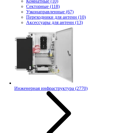
Комнатные
(10)
Секторные
(118)
Узконаправленные
(67)
Переходники для антенн
(10)
Аксессуары для антенн
(13)
Инженерная инфраструктура
(2770)