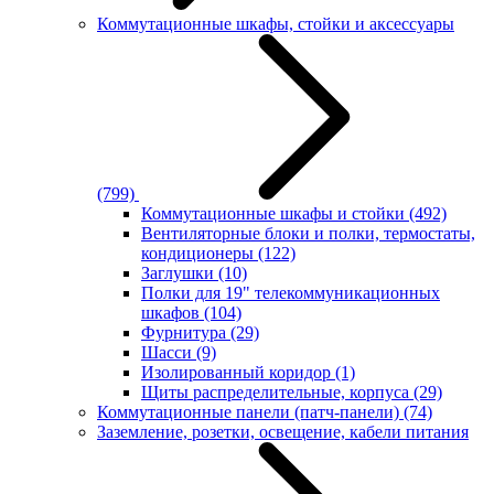
Коммутационные шкафы, стойки и аксессуары
(799)
Коммутационные шкафы и стойки
(492)
Вентиляторные блоки и полки, термостаты,
кондиционеры
(122)
Заглушки
(10)
Полки для 19" телекоммуникационных
шкафов
(104)
Фурнитура
(29)
Шасси
(9)
Изолированный коридор
(1)
Щиты распределительные, корпуса
(29)
Коммутационные панели (патч-панели)
(74)
Заземление, розетки, освещение, кабели питания