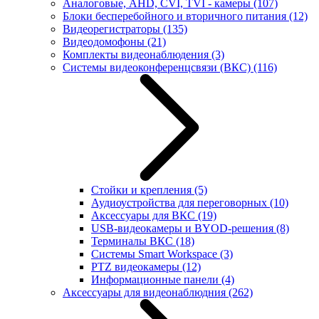
Аналоговые, AHD, CVI, TVI - камеры
(107)
Блоки бесперебойного и вторичного питания
(12)
Видеорегистраторы
(135)
Видеодомофоны
(21)
Комплекты видеонаблюдения
(3)
Системы видеоконференцсвязи (ВКС)
(116)
Стойки и крепления
(5)
Аудиоустройства для переговорных
(10)
Аксессуары для ВКС
(19)
USB-видеокамеры и BYOD-решения
(8)
Терминалы ВКС
(18)
Системы Smart Workspace
(3)
PTZ видеокамеры
(12)
Информационные панели
(4)
Аксессуары для видеонаблюдния
(262)